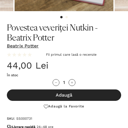
Povestea veveriței Nutkin -
Beatrix Potter
Beatrix Potter
Fii primul care lasă o recenzie
44,00 Lei
În stoc
Grăbește-
Cantitate scăzută:
Cantitate Crescută:
te!
Adaugă
Stocul
curent
Adaugă la Favorite
este:
SKU:
SS000731
Livrare rapidă
24–48 ore