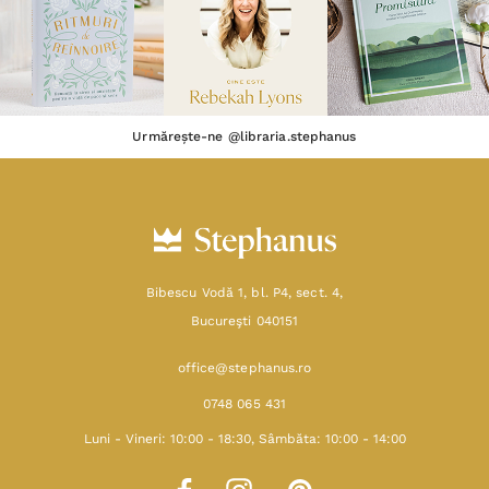
Urmărește-ne @libraria.stephanus
Bibescu Vodă 1, bl. P4, sect. 4,
Bucureşti 040151
office@stephanus.ro
0748 065 431
Luni - Vineri: 10:00 - 18:30, Sâmbăta: 10:00 - 14:00