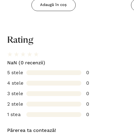
Adaugă în coș
Rating
NaN
(0 recenzii)
5 stele
0
4 stele
0
3 stele
0
2 stele
0
1 stea
0
Părerea ta contează!