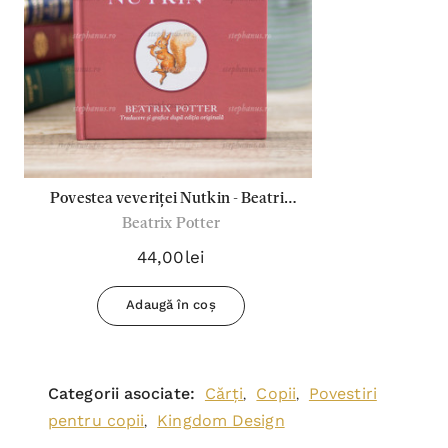
Povestea veveriței Nutkin - Beatrix
Beatrix Potter
Potter
44,00lei
Adaugă în coș
Categorii asociate:
Cărți
Copii
Povestiri
,
,
pentru copii
Kingdom Design
,