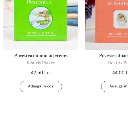
Povestea domnului Jeremy
Povestea doam
Beatrix Potter
Beatrix P
pescarul - Beatrix Potter
Scrobelici - Bea
42,50 Lei
44,00 L
Adaugă în coș
Adaugă în
.