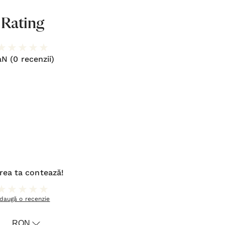
Rating
aN
(0 recenzii)
rea ta contează!
daugă o recenzie
RON