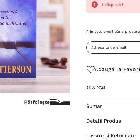
Indisponibil
Grăbește-
Primește email când produsul
te!
Stocul
curent
este:
Adaugă la Favor
SKU:
P728
Răsfoiește
Sumar
Detalii Produs
Livrare și Returnare