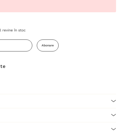
 revine în stoc
Abonare
ite