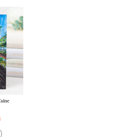
Caine
i