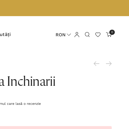
0
utăți
RON
a Inchinarii
imul care lasă o recenzie