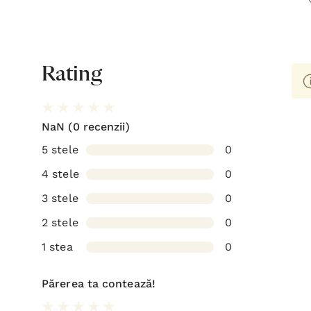
Rating
NaN
(0 recenzii)
5 stele
0
4 stele
0
3 stele
0
2 stele
0
1 stea
0
Părerea ta contează!