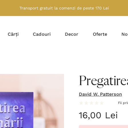
Transport gratuit la comenzi de peste 170 Lei
Cărți
Cadouri
Decor
Oferte
No
Pregatire
David W. Patterson
Fii pr
16,00 Lei