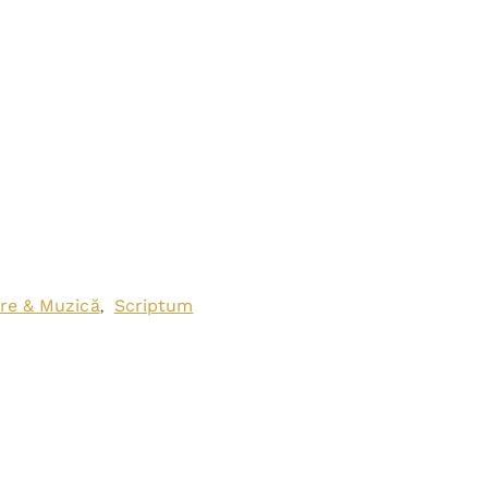
are & Muzică
Scriptum
,