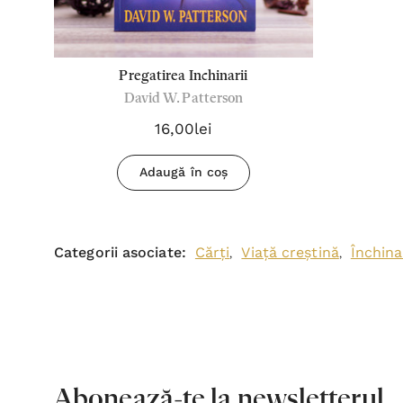
Pregatirea Inchinarii
David W. Patterson
16,00lei
Adaugă în coș
Categorii asociate:
Cărți
Viață creștină
Închin
,
,
Abonează-te la newsletterul