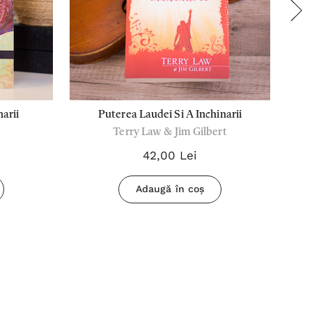
narii
Puterea Laudei Si A Inchinarii
P
Terry Law & Jim Gilbert
42,00 Lei
Adaugă în coș