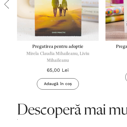
id
Pregatirea pentru adoptie
Prega
Mirela Claudia Mihaileanu, Liviu
Mihaileanu
65,00 Lei
Adaugă în coș
Descoperă mai mul
.