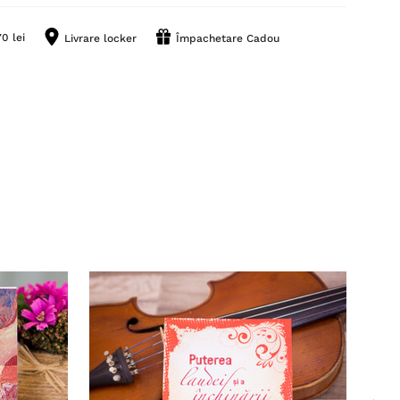
0 lei
Livrare locker
Împachetare Cadou