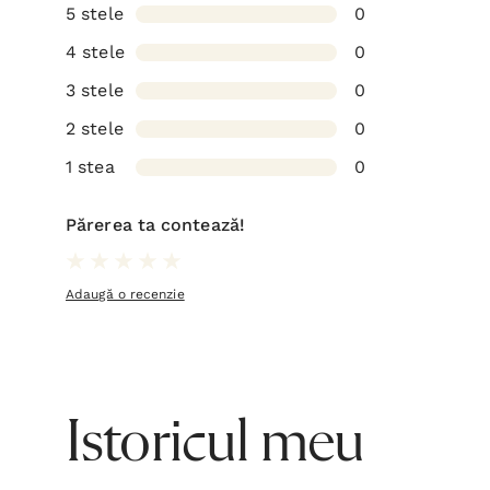
5 stele
0
4 stele
0
3 stele
0
2 stele
0
1 stea
0
Părerea ta contează!
Adaugă o recenzie
Istoricul meu