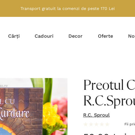
Transport gratuit la comenzi de peste 170 Lei
Cărți
Cadouri
Decor
Oferte
No
Preotul 
R.C.Spro
R.C. Sproul
Fii pr