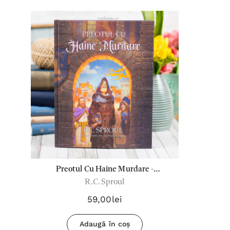
Preotul Cu Haine Murdare -
R.C. Sproul
R.C.Sproul
59,00lei
Adaugă în coș