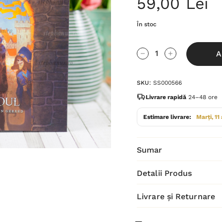
59,00 Lei
În stoc
Grăbește-
A
te!
Cantitate scăzută:
Cantitate Cres
Stocul
SKU:
SS000566
curent
este:
Livrare rapidă
24–48 ore
Estimare livrare:
Marți, 11
Sumar
Detalii Produs
Livrare și Returnare