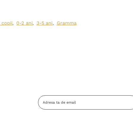
 copii
0-2 ani
3-5 ani
Gramma
,
,
,
Adresa
Email