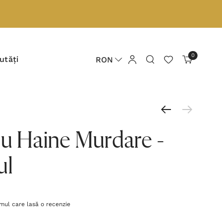
0
utăți
RON
Cu Haine Murdare -
ul
imul care lasă o recenzie