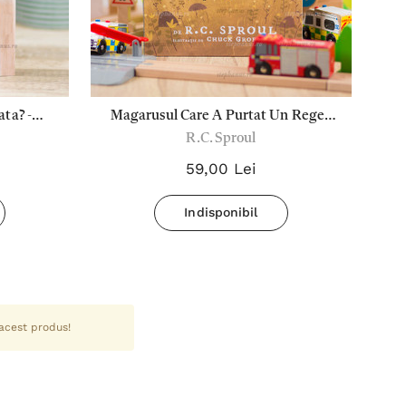
ta? -
Magarusul Care A Purtat Un Rege -
R.C. Sproul
R.C.Sproul
59,00 Lei
Indisponibil
 acest produs!