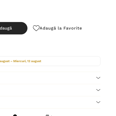
daugă
Adaugă la Favorite
cută:
 august – Miercuri, 12 august