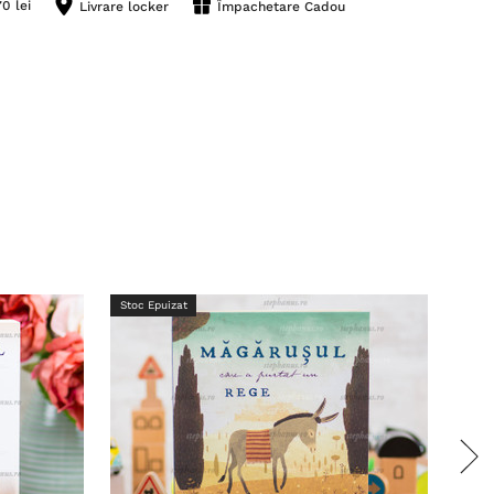
0 lei
Livrare locker
Împachetare Cadou
Stoc Epuizat