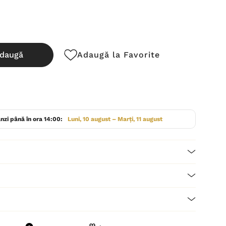
daugă
Adaugă la Favorite
cută:
nzi până în ora 14:00:
Luni, 10 august – Marți, 11 august