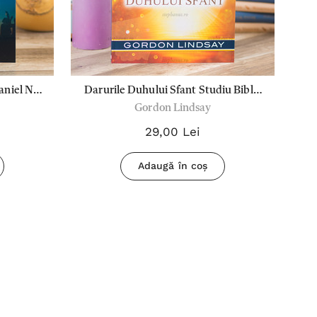
aniel N.
Darurile Duhului Sfant Studiu Biblic
S
Gordon Lindsay
Vol 9
29,00 Lei
Adaugă în coș