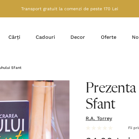
Transport gratuit la comenzi de peste 170 Lei
Cărți
Cadouri
Decor
Oferte
No
uhului Sfant
Prezenta 
Sfant
R.A. Torrey
Fii pr