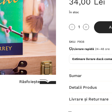
34,00 Lei
În stoc
Grăbește-
A
te!
Cantitate scăzută:
Cantitate Cres
Stocul
SKU:
P908
curent
este:
Livrare rapidă
24–48 ore
Estimare livrare dacă coma
Sumar
Răsfoiește
Detalii Produs
Livrare și Returnare