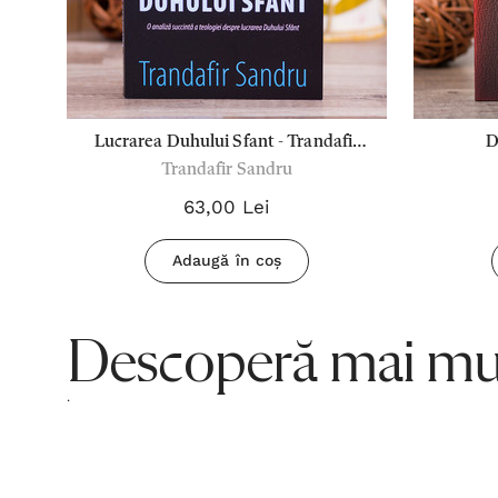
 -
Lucrarea Duhului Sfant - Trandafir
D
Trandafir Sandru
Sandru
63,00 Lei
Adaugă în coș
Descoperă mai mul
.