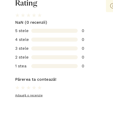
Rating
NaN
(0 recenzii)
5 stele
0
4 stele
0
3 stele
0
2 stele
0
1 stea
0
Părerea ta contează!
Adaugă o recenzie