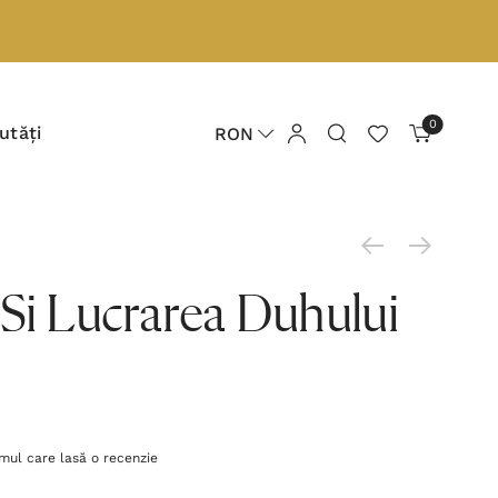
0
utăți
RON
Si Lucrarea Duhului
imul care lasă o recenzie