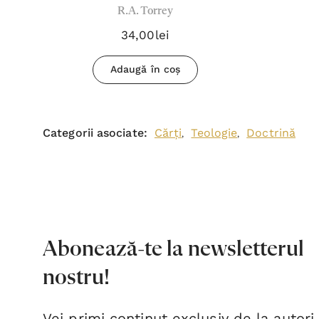
R.A. Torrey
34,00lei
Adaugă în coș
Categorii asociate:
Cărți
Teologie
Doctrină
,
,
Abonează-te la newsletterul
nostru!
Vei primi conținut exclusiv de la autori,