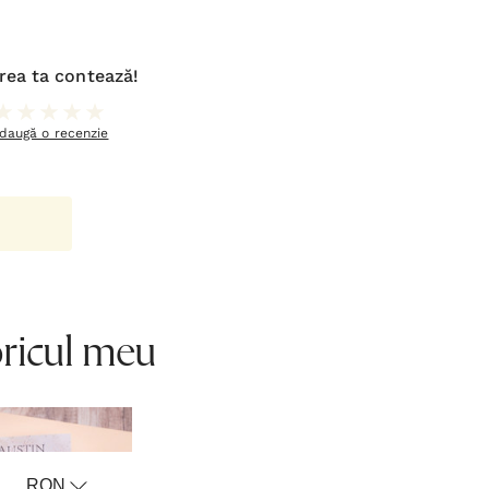
rea ta contează!
daugă o recenzie
oricul meu
RON