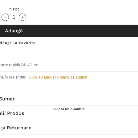
În stoc
Cantitate scăzută:
Cantitate Crescută:
Adaugă
daugă la Favorite
vrare rapidă
24–48 ore
ă în ora 14:00:
Luni, 10 august – Marți, 11 august
Sumar
Skip to main content
lii Produs
 și Returnare