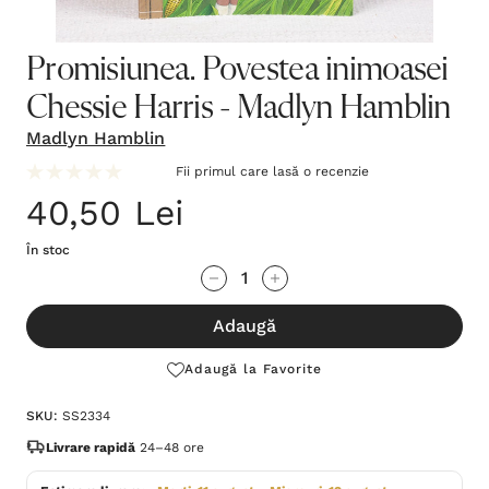
Promisiunea. Povestea inimoasei
Chessie Harris - Madlyn Hamblin
Madlyn Hamblin
Fii primul care lasă o recenzie
40,50 Lei
În stoc
Grăbește-
Cantitate scăzută:
Cantitate Crescută:
te!
Adaugă
Stocul
curent
Adaugă la Favorite
este:
SKU:
SS2334
Livrare rapidă
24–48 ore