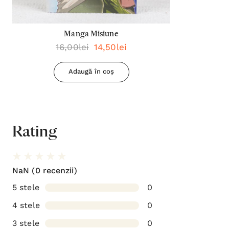
Manga Misiune
16,00lei
14,50lei
Adaugă în coș
Rating
NaN
(0 recenzii)
5 stele
0
4 stele
0
3 stele
0