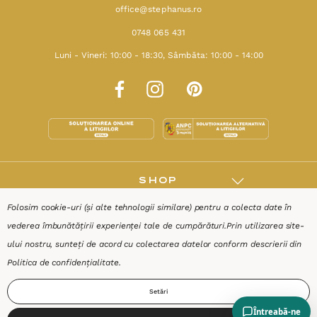
office@stephanus.ro
0748 065 431
Luni - Vineri: 10:00 - 18:30, Sâmbăta: 10:00 - 14:00
SHOP
Folosim cookie-uri (și alte tehnologii similare) pentru a colecta date în
RESURSE
vederea îmbunătățirii experienței tale de cumpărături.
Prin utilizarea site-
ului nostru, sunteți de acord cu colectarea datelor conform descrierii din
AJUTOR
Politica de confidențialitate
.
Setări
DESPRE