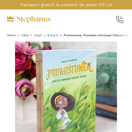
Transport gratuit la comenzi de peste 170 Lei
Home
Cărți
Copii
6-9 ani
Promisiunea. Povestea inimoasei Chessie Harr