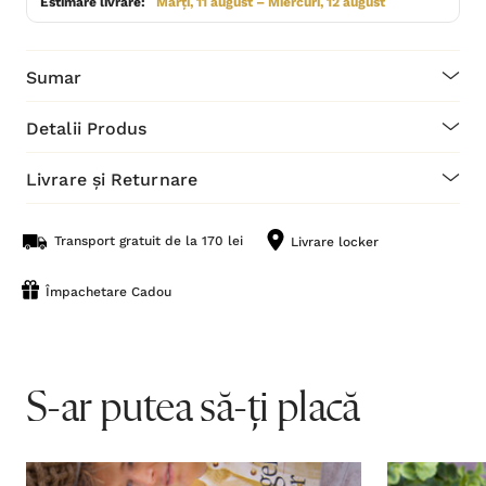
Estimare livrare:
Marți, 11 august – Miercuri, 12 august
Sumar
Detalii Produs
Livrare și Returnare
Transport gratuit de la 170 lei
Livrare locker
Împachetare Cadou
S-ar putea să-ți placă