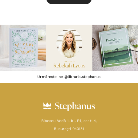
Urmărește-ne @libraria.stephanus
Bibescu Vodă 1, bl. P4, sect. 4,
Bucureşti 040151