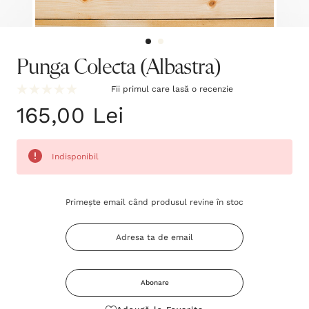
Punga Colecta (Albastra)
Fii primul care lasă o recenzie
165,00 Lei
Indisponibil
Grăbește-
Primește email când produsul revine în stoc
te!
Stocul
curent
este:
Abonare