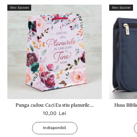
Stoc Epuizat
Stoc Epuizat
Punga cadou: Caci Eu stiu planurile...
Husa Bibli
10,00 Lei
Indisponibil