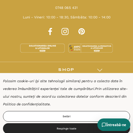
0748 065 431
Luni - Vineri: 10:00 - 18:30, Sâmbăta: 10:00 - 14:00
SHOP
Folosim cookie-uri (și alte tehnologii similare) pentru a colecta date în
RESURSE
vederea îmbunătățirii experienței tale de cumpărături.
Prin utilizarea site-
ului nostru, sunteți de acord cu colectarea datelor conform descrierii din
AJUTOR
Politica de confidențialitate
.
Setări
DESPRE
Respinge toate