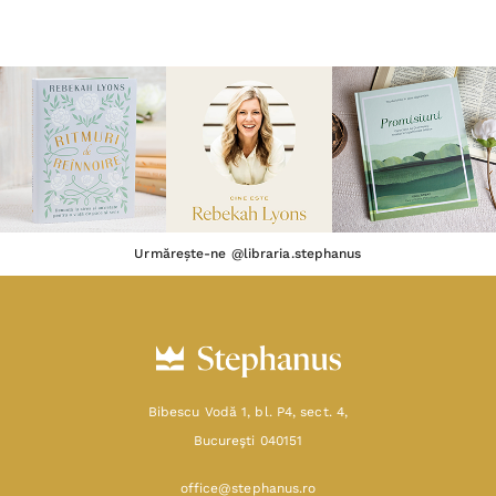
Urmărește-ne @libraria.stephanus
Bibescu Vodă 1, bl. P4, sect. 4,
Bucureşti 040151
office@stephanus.ro