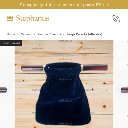
Transport gratuit la comenzi de peste 170 Lei
Home
Cadouri
Resurse Biserică
Punga Colecta (Albastra)
Stoc Epuizat