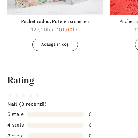
Pachet cadou: Puterea si cinstea
Pachet c
127,00lei
101,00lei
1
planur
Adaugă în coș
Rating
NaN
(0 recenzii)
5 stele
0
4 stele
0
3 stele
0