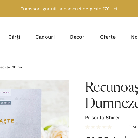
Transport gratuit la comenzi de peste 170 Lei
Cărți
Cadouri
Decor
Oferte
No
cilla Shirer
Recunoașt
Dumnezeu 
Priscilla Shirer
Fii pr