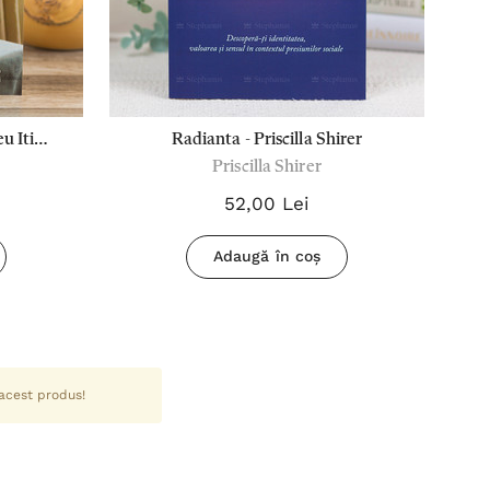
u Iti
Radianta - Priscilla Shirer
Priscilla Shirer
rer
52,00 Lei
Adaugă în coș
 acest produs!