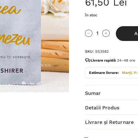
61,50 Lei
În stoc
Grăbește-
A
te!
Cantitate scăzută:
Cantitate Cres
Stocul
SKU:
SS3582
curent
este:
Livrare rapidă
24–48 ore
Estimare livrare:
Marți, 11
Sumar
Detalii Produs
Livrare și Returnare