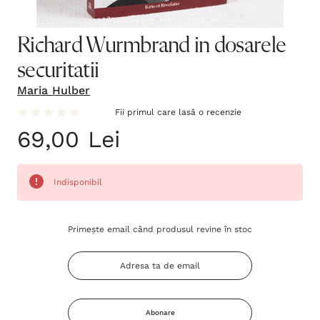
Richard Wurmbrand in dosarele
securitatii
Maria Hulber
Fii primul care lasă o recenzie
69,00 Lei
Indisponibil
Grăbește-
Primește email când produsul revine în stoc
te!
Stocul
curent
este:
Abonare