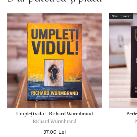
Stoc Epuizat
Umpleți vidul - Richard Wurmbrand
Perl
Richard Wurmbrand
37,00 Lei