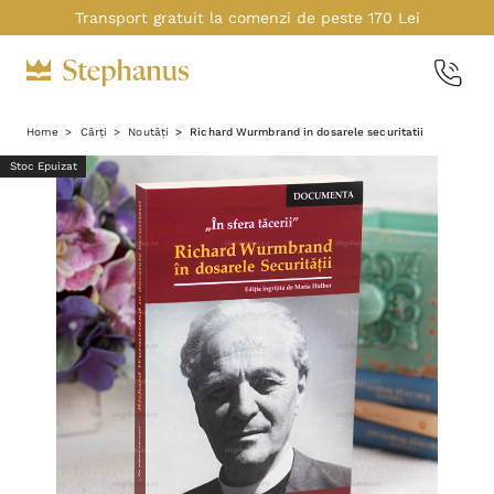
Transport gratuit la comenzi de peste 170 Lei
Home
Cărți
Noutăți
Richard Wurmbrand in dosarele securitatii
Stoc Epuizat