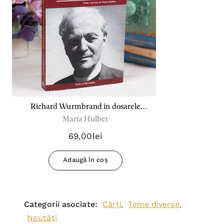
Richard Wurmbrand in dosarele
Maria Hulber
securitatii
69,00lei
Adaugă în coș
Categorii asociate:
Cărți
Teme diverse
,
,
Noutăți