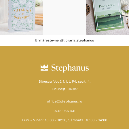
Urmărește-ne @libraria.stephanus
Bibescu Vodă 1, bl. P4, sect. 4,
Bucureşti 040151
office@stephanus.ro
0748 065 431
Luni - Vineri: 10:00 - 18:30, Sâmbăta: 10:00 - 14:00