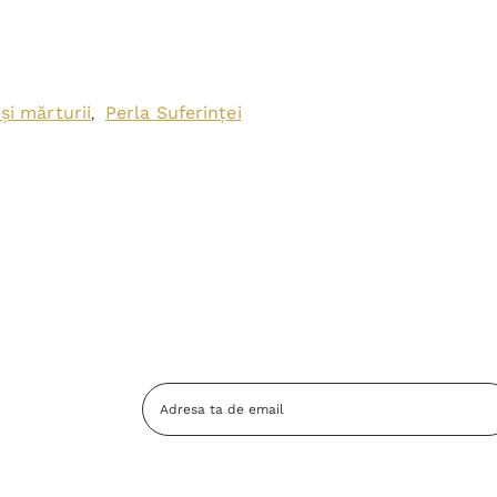
 și mărturii
Perla Suferinței
,
Adresa
Email