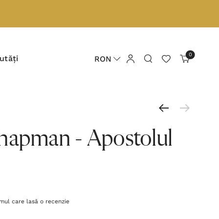
0
utăți
RON
hapman - Apostolul
imul care lasă o recenzie