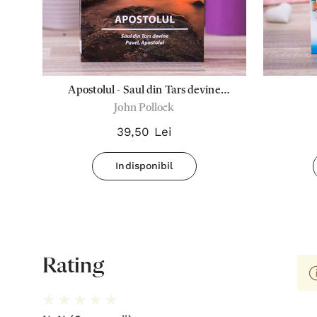
Apostolul - Saul din Tars devine
nce
John Pollock
Pavel, Apostolul
39,50 Lei
Indisponibil
Rating