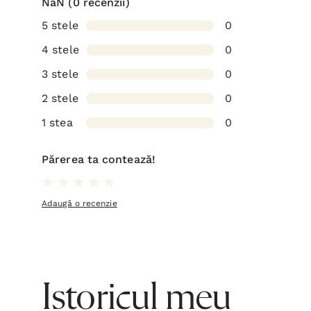
NaN
(0 recenzii)
5 stele
0
4 stele
0
3 stele
0
2 stele
0
1 stea
0
Părerea ta contează!
Adaugă o recenzie
Istoricul meu