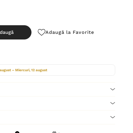
daugă
Adaugă la Favorite
cută:
 august – Miercuri, 12 august