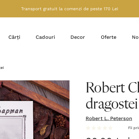
Transport gratuit la comenzi de peste 170 Lei
Cărți
Cadouri
Decor
Oferte
No
ei
Robert C
dragostei
Robert L. Peterson
Fii pr