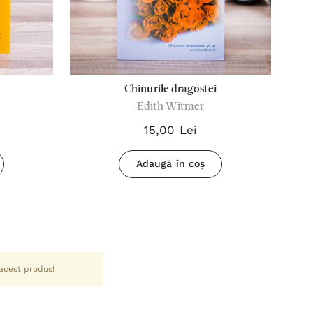
Chinurile dragostei
Edith Witmer
St
15,00 Lei
Adaugă în coș
 acest produs!