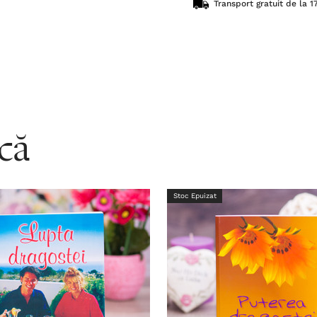
Transport gratuit de la 17
acă
Stoc Epuizat