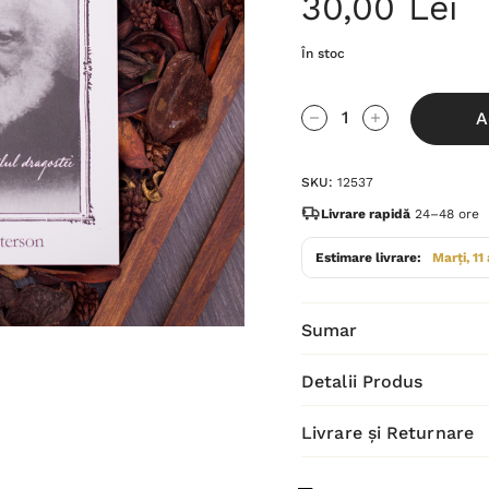
30,00 Lei
În stoc
Grăbește-
A
te!
Cantitate scăzută:
Cantitate Cres
Stocul
SKU:
12537
curent
este:
Livrare rapidă
24–48 ore
Estimare livrare:
Marți, 11
Sumar
Detalii Produs
Livrare și Returnare