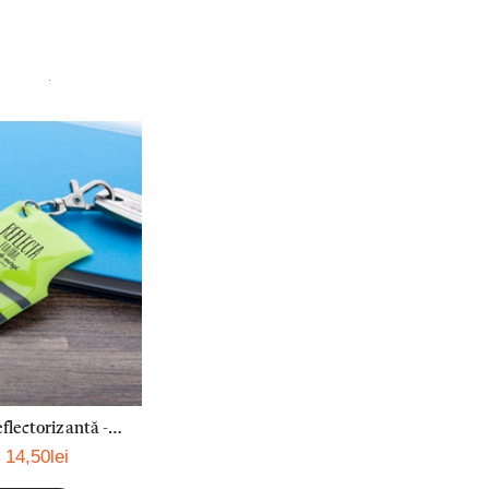
.
flectorizantă -
14,50lei
a oriunde mergi