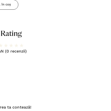
 în coș
Rating
aN
(0 recenzii)
rea ta contează!