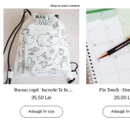
Skip to main content
Rucsac copii - Increde-Te In
Pix Touch - Do
35,50 Lei
20,00 L
Domnul (Contine culori speciale
binecuvânteze (n
pentru decorare exterior rucsac)
Adaugă în coș
Adaugă în