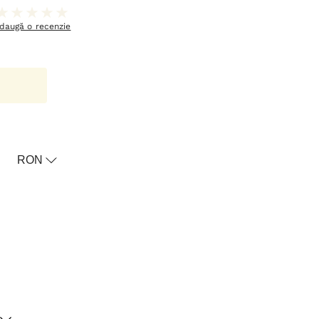
daugă o recenzie
RON
oricul meu