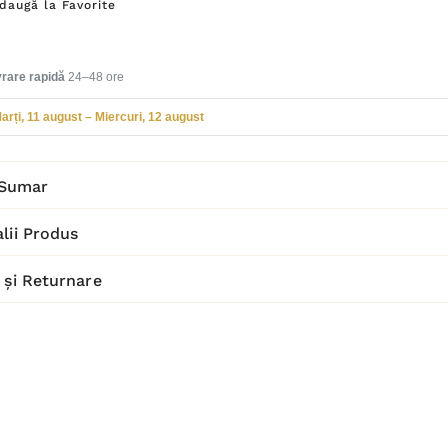
daugă la Favorite
vrare rapidă
24–48 ore
arți, 11 august – Miercuri, 12 august
Sumar
lii Produs
 și Returnare