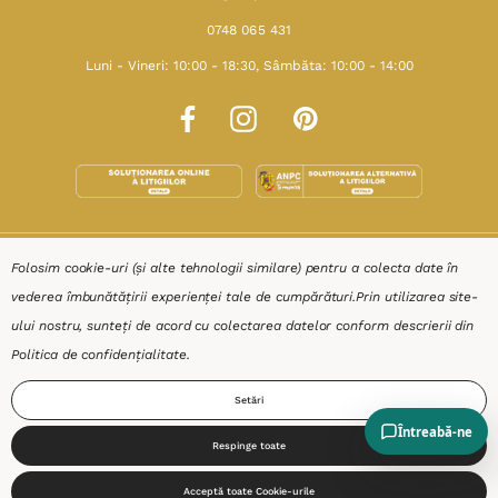
0748 065 431
Luni - Vineri: 10:00 - 18:30, Sâmbăta: 10:00 - 14:00
SHOP
Folosim cookie-uri (și alte tehnologii similare) pentru a colecta date în
vederea îmbunătățirii experienței tale de cumpărături.
Prin utilizarea site-
RESURSE
ului nostru, sunteți de acord cu colectarea datelor conform descrierii din
Politica de confidențialitate
.
AJUTOR
Setări
DESPRE
Respinge toate
0
Acceptă toate Cookie-urile