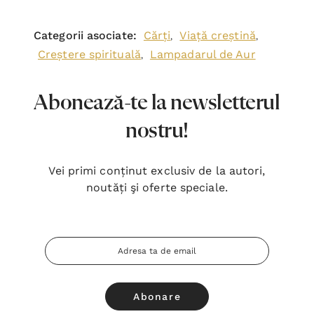
Categorii asociate:
Cărți
Viață creștină
,
,
Creștere spirituală
Lampadarul de Aur
,
Abonează-te la newsletterul
nostru!
Vei primi conținut exclusiv de la autori,
noutăți şi oferte speciale.
Adresa
Email