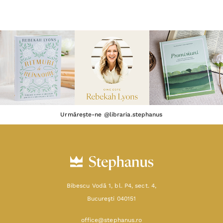
Urmărește-ne @libraria.stephanus
Bibescu Vodă 1, bl. P4, sect. 4,
Bucureşti 040151
office@stephanus.ro