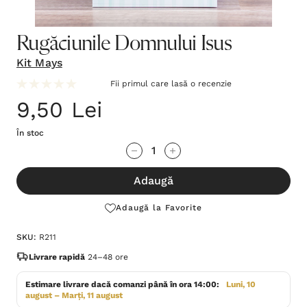
Rugăciunile Domnului Isus
Kit Mays
Fii primul care lasă o recenzie
9,50 Lei
În stoc
Grăbește-
Cantitate scăzută:
Cantitate Crescută:
te!
Adaugă
Stocul
curent
Adaugă la Favorite
este:
SKU:
R211
Livrare rapidă
24–48 ore
Estimare livrare dacă comanzi până în ora 14:00:
Luni, 10
august – Marți, 11 august