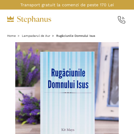
Transport gratuit la comenzi de peste 170 Lei
Home
Lampadarul de Aur
Rugăciunile Domnului Isus