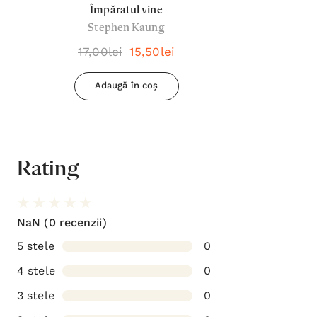
Împăratul vine
Stephen Kaung
17,00lei
15,50lei
Adaugă în coș
Rating
NaN
(0 recenzii)
5 stele
0
4 stele
0
3 stele
0