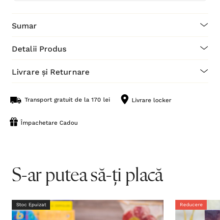
Sumar
Detalii Produs
Livrare și Returnare
Transport gratuit de la 170 lei
Livrare locker
Împachetare Cadou
S-ar putea să-ți placă
Stoc Epuizat
Reducere