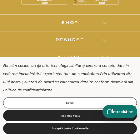
SHOP
RESURSE
AJUTOR
Folosim cookie-uri (și alte tehnologii similare) pentru a colecta date în
vederea îmbunătățirii experienței tale de cumpărături.
Prin utilizarea site-
DESPRE
ului nostru, sunteți de acord cu colectarea datelor conform descrierii din
Politica de confidențialitate
.
Termeni & Condiții
Confidențialitate
Date de identificare
Setări
Respinge toate
0
Acceptă toate Cookie-urile
Start
Produse
Coș
Caută
Cont