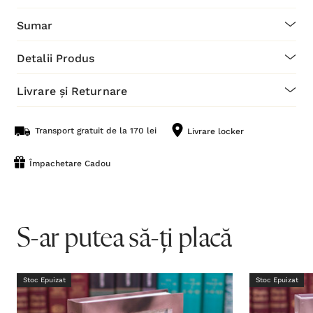
Sumar
Detalii Produs
Livrare și Returnare
Transport gratuit de la 170 lei
Livrare locker
Împachetare Cadou
S-ar putea să-ți placă
Stoc Epuizat
Stoc Epuizat