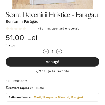
Scara Devenirii Hristice - Faragau
Beniamin Fărăgău
Fii primul care lasă o recenzie
51,00 Lei
În stoc
Grăbește-
Cantitate scăzută:
Cantitate Crescută:
te!
Adaugă
Stocul
curent
Adaugă la Favorite
este:
SKU:
SS000702
Livrare rapidă
24–48 ore
Estimare livrare:
Marți, 11 august – Miercuri, 12 august