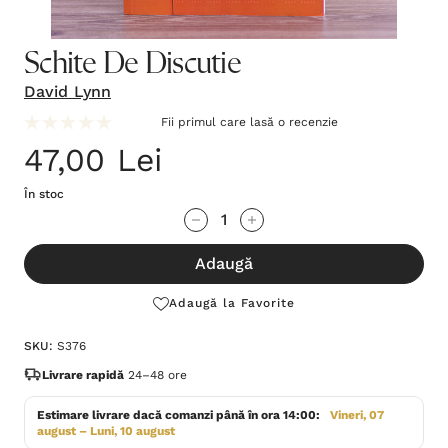
Schite De Discutie
David Lynn
Fii primul care lasă o recenzie
47,00 Lei
În stoc
Grăbește-
Cantitate scăzută:
Cantitate Crescută:
te!
Adaugă
Stocul
curent
Adaugă la Favorite
este:
SKU:
S376
Livrare rapidă
24–48 ore
Estimare livrare dacă comanzi până în ora 14:00:
Vineri, 07
august – Luni, 10 august