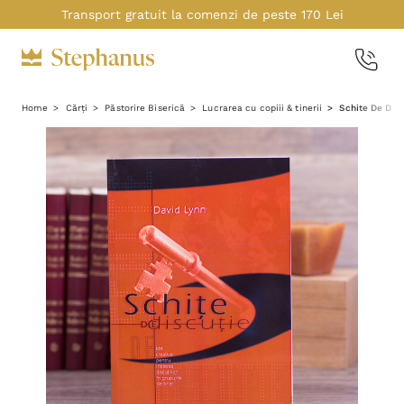
Transport gratuit la comenzi de peste 170 Lei
Home
Cărți
Păstorire Biserică
Lucrarea cu copiii & tinerii
Schite De Disc