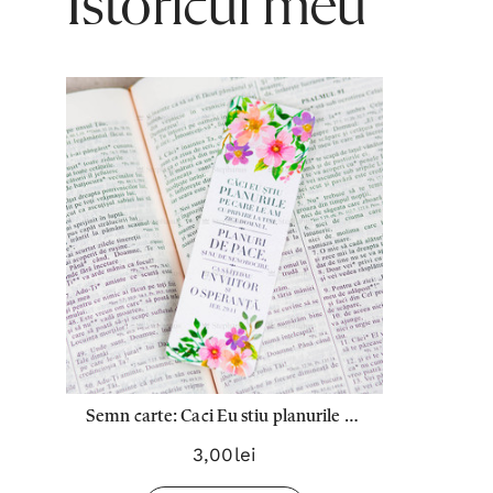
Istoricul meu
Semn carte: Caci Eu stiu planurile pe
care le am...
3,00lei