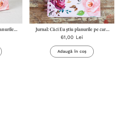
nurile...
Jurnal: Căci Eu știu planurile pe care
T
61,00 Lei
le am...
Adaugă în coș