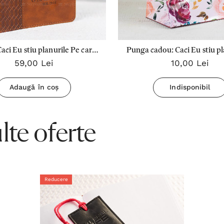
Caci Eu stiu planurile Pe care
Punga cadou: Caci Eu stiu pla
59,00 Lei
10,00 Lei
 cu privire la tine (Maro)
Adaugă în coș
Indisponibil
te oferte
Reducere