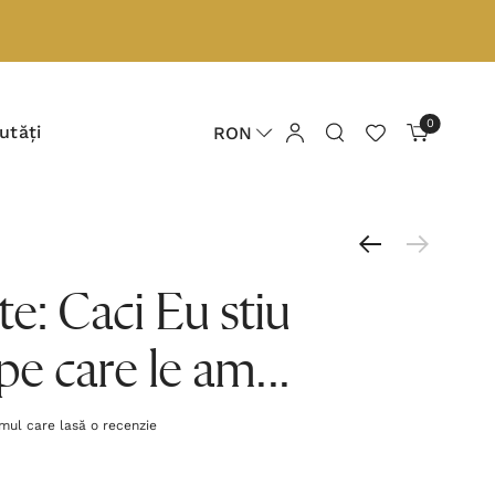
0
utăți
RON
e: Caci Eu stiu
pe care le am...
imul care lasă o recenzie