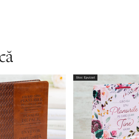
acă
Stoc Epuizat