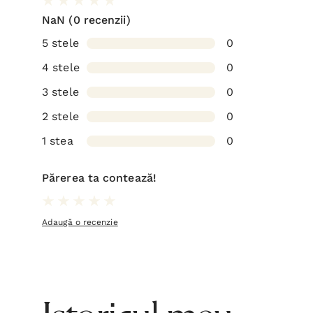
NaN
(0 recenzii)
5 stele
0
4 stele
0
3 stele
0
2 stele
0
1 stea
0
Părerea ta contează!
Adaugă o recenzie