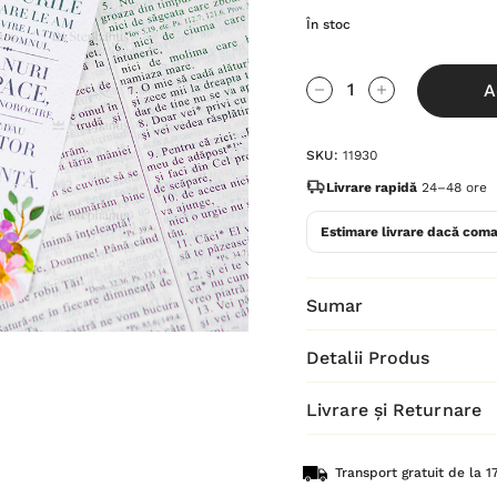
În stoc
Grăbește-
A
te!
Cantitate scăzută:
Cantitate Cres
Stocul
SKU:
11930
curent
este:
Livrare rapidă
24–48 ore
Estimare livrare dacă coma
Sumar
Detalii Produs
Livrare și Returnare
Transport gratuit de la 17