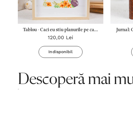
Pe
Tablou - Caci eu stiu planurile pe care
Jurnal: 
120,00 Lei
.
le am... (Mesteacan 30x40cm)
le am
Indisponibil
Descoperă mai mul
.