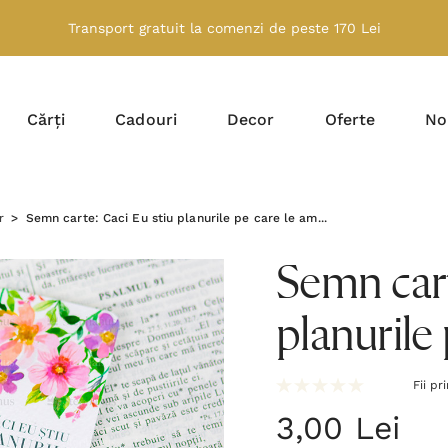
Transport gratuit la comenzi de peste 170 Lei
Cărți
Cadouri
Decor
Oferte
No
r
Semn carte: Caci Eu stiu planurile pe care le am...
Semn cart
planurile 
Fii pr
3,00 Lei