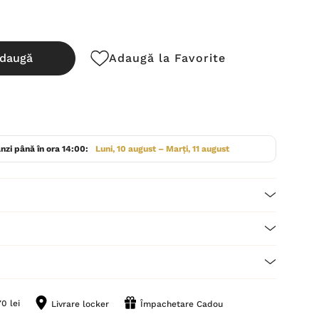
daugă
Adaugă la Favorite
cută:
nzi până în ora 14:00:
Luni, 10 august – Marți, 11 august
0 lei
Livrare locker
Împachetare Cadou