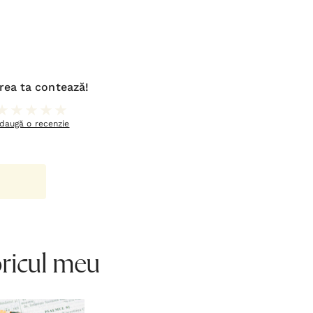
rea ta contează!
daugă o recenzie
oricul meu