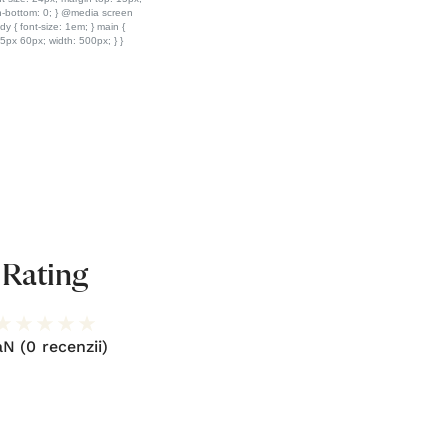
Rating
aN
(0 recenzii)