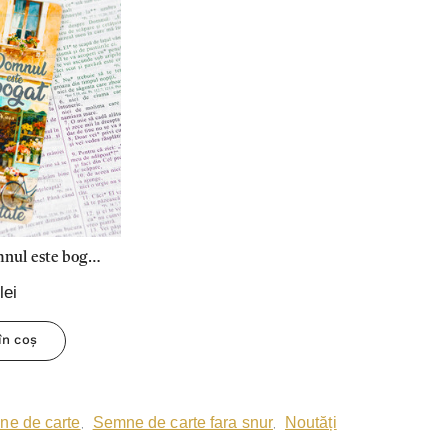
nul este bogat
tate!
lei
în coș
e de carte
Semne de carte fara snur
Noutăți
,
,