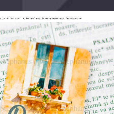
 carte fara snur
Semn Carte: Domnul este bogat in bunatate!