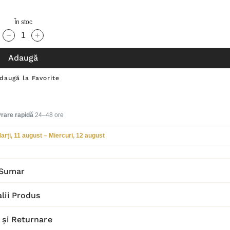
În stoc
Cantitate scăzută:
Cantitate Crescută:
Adaugă
daugă la Favorite
vrare rapidă
24–48 ore
arți, 11 august – Miercuri, 12 august
Sumar
lii Produs
 și Returnare