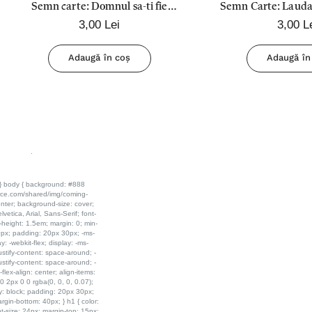
Semn carte: Domnul sa-ti fie
Semn Carte: Lauda
3,00 Lei
3,00 L
desfatarea
caci este bun, caci
indurarea
Adaugă în coș
Adaugă în
.