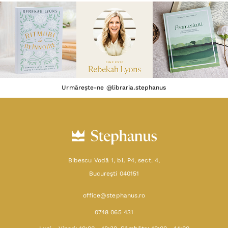
Urmărește-ne @libraria.stephanus
Bibescu Vodă 1, bl. P4, sect. 4,
Bucureşti 040151
office@stephanus.ro
0748 065 431