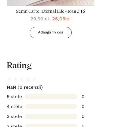
Semn Carte: Eternal Life - Ioan 3:16
29,50lei
26,05lei
Adaugă în coș
Rating
NaN
(0 recenzii)
5 stele
0
4 stele
0
3 stele
0
2 stele
0