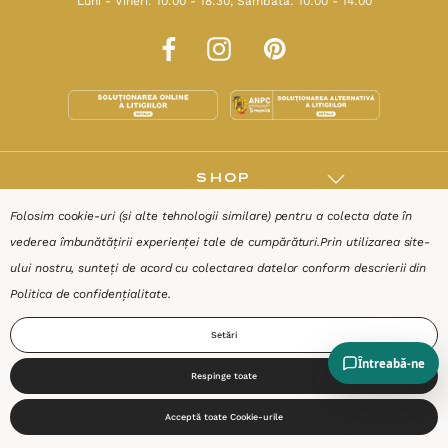
Luni - Vineri: 10:00 - 18:30, Sâmbăta: 10:00 - 14:00
SHOP
Folosim cookie-uri (și alte tehnologii similare) pentru a colecta date în
RESURSE
vederea îmbunătățirii experienței tale de cumpărături.
Prin utilizarea site-
ului nostru, sunteți de acord cu colectarea datelor conform descrierii din
AJUTOR
Politica de confidențialitate
.
Setări
DESPRE
Respinge toate
0
Termeni & Condiții
Confidențialitate
Date de identificare
Acceptă toate Cookie-urile
Start
Produse
Coș
Caută
Cont