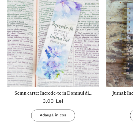
Semn carte: Increde-te in Domnul din
Jurnal: I
3,00 Lei
toata inima ta (flori mov)
Adaugă în coș