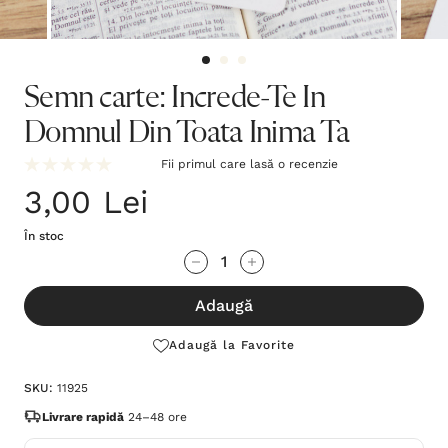
Semn carte: Increde-Te In
Domnul Din Toata Inima Ta
Fii primul care lasă o recenzie
3,00 Lei
În stoc
Grăbește-
Cantitate scăzută:
Cantitate Crescută:
te!
Adaugă
Stocul
curent
Adaugă la Favorite
este:
SKU:
11925
Livrare rapidă
24–48 ore