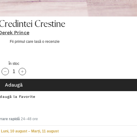
Credintei Crestine
Derek Prince
Fii primul care lasă o recenzie
În stoc
Cantitate scăzută:
Cantitate Crescută:
Adaugă
daugă la Favorite
vrare rapidă
24–48 ore
Luni, 10 august – Marți, 11 august