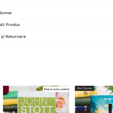
Sumar
lii Produs
 și Returnare
Stoc Epuizat
Skip to main content