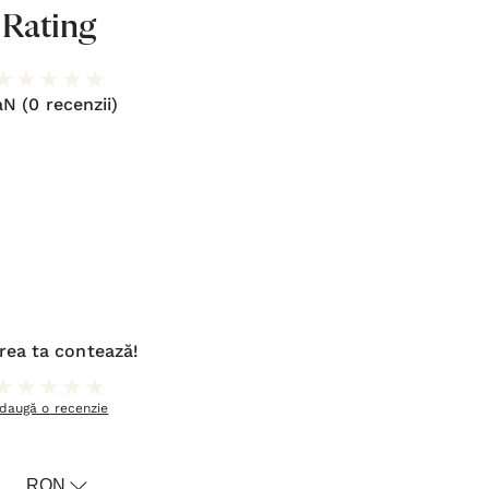
Rating
aN
(0 recenzii)
rea ta contează!
daugă o recenzie
RON