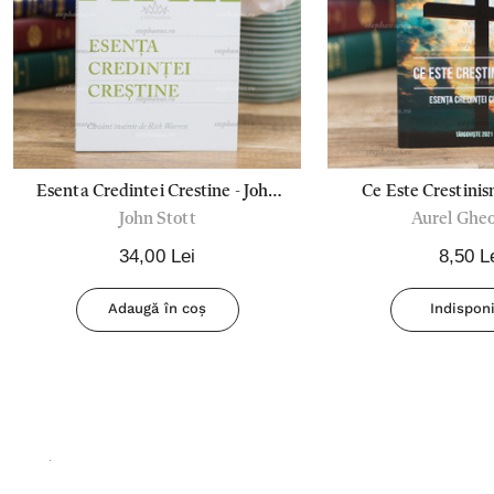
Esenta Credintei Crestine - John
Ce Este Crestini
John Stott
Aurel Ghe
Stott
Credintei Cresti
Gheorg
34,00 Lei
8,50 L
Adaugă în coș
Indisponi
.