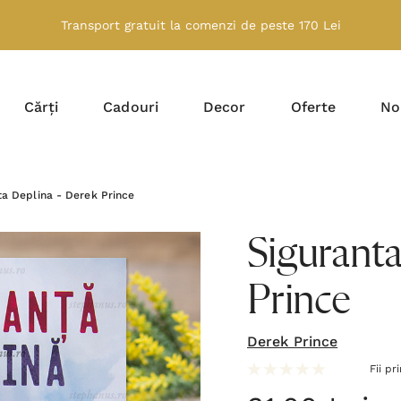
Transport gratuit la comenzi de peste 170 Lei
Cărți
Cadouri
Decor
Oferte
No
ta Deplina - Derek Prince
Siguranta
Prince
Derek Prince
Fii pr