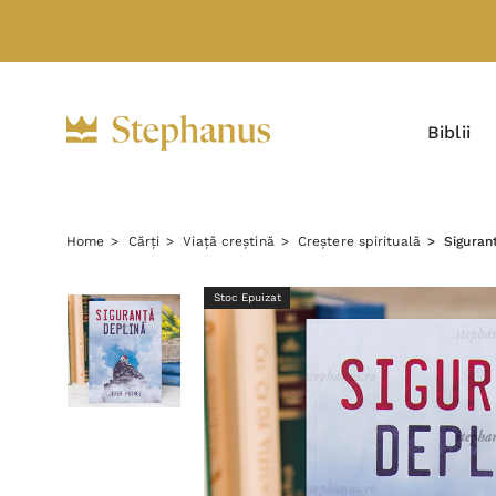
Biblii
Home
Cărți
Viață creștină
Creștere spirituală
Siguran
Stoc Epuizat