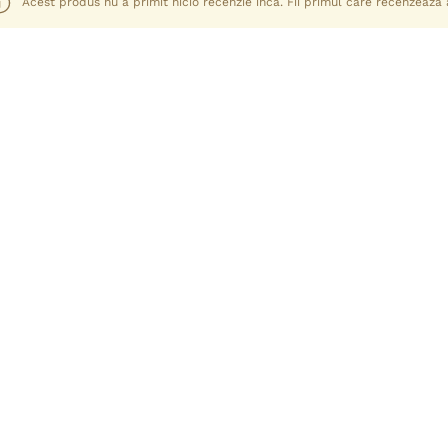
Acest produs nu a primit nicio recenzie încă. Fii primul care recenzează