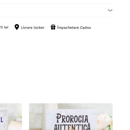
0 lei
Livrare locker
Împachetare Cadou
Stoc 