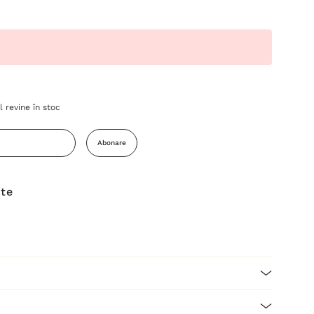
 revine în stoc
Abonare
ite