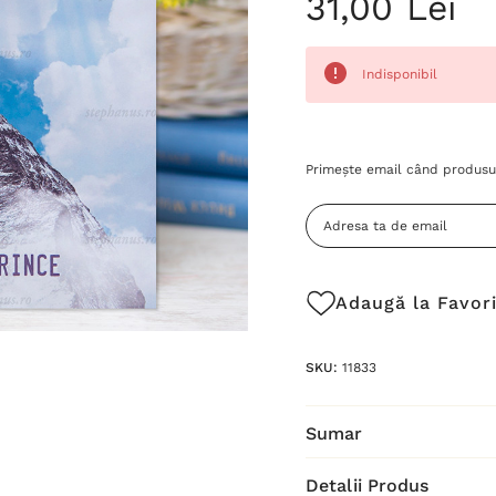
31,00 Lei
Indisponibil
Grăbește-
Primește email când produsul
te!
Stocul
curent
este:
Adaugă la Favor
SKU:
11833
Sumar
Detalii Produs