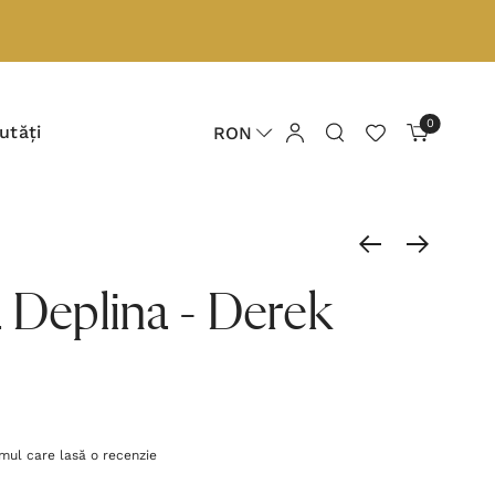
0
utăți
RON
 Deplina - Derek
imul care lasă o recenzie