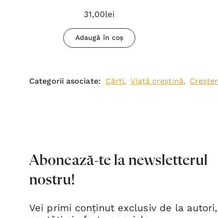
31,00lei
Adaugă în coș
Categorii asociate:
Cărți
Viață creștină
Creșter
,
,
Abonează-te la newsletterul
nostru!
Vei primi conținut exclusiv de la autori,