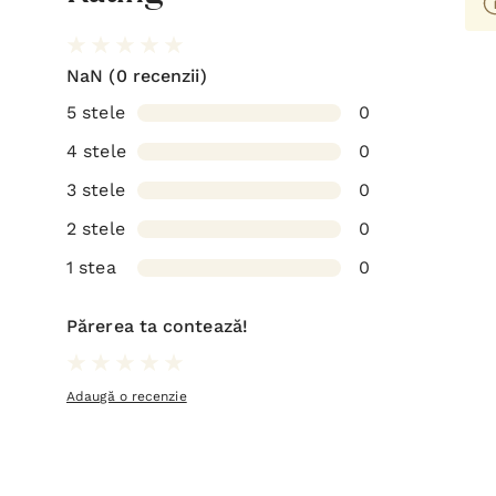
NaN
(0 recenzii)
5 stele
0
4 stele
0
3 stele
0
2 stele
0
1 stea
0
Părerea ta contează!
Adaugă o recenzie