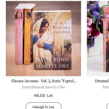
Flacara Ascunsa - Vol. 2, Seria "Faptele
Drumul S
Davis Bunn & Janette Oke
Dav
Credintei"
48,00 Lei
Adaugă în coș