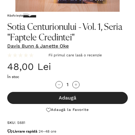
Răsfoiește
Sotia Centurionului - Vol. 1, Seria
"Faptele Credintei"
Davis Bunn & Janette Oke
Fii primul care lasă o recenzie
48,00 Lei
În stoc
Grăbește-
Cantitate scăzută:
Cantitate Crescută:
te!
Adaugă
Stocul
curent
Adaugă la Favorite
este:
SKU:
S681
Livrare rapidă
24–48 ore