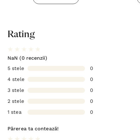
Rating
NaN
(0 recenzii)
5 stele
0
4 stele
0
3 stele
0
2 stele
0
1 stea
0
Părerea ta contează!