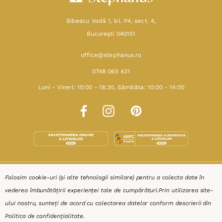
Bibescu Vodă 1, bl. P4, sect. 4,
Bucureşti 040151
office@stephanus.ro
0748 065 431
Luni - Vineri: 10:00 - 18:30, Sâmbăta: 10:00 - 14:00
SHOP
Folosim cookie-uri (și alte tehnologii similare) pentru a colecta date în
vederea îmbunătățirii experienței tale de cumpărături.
Prin utilizarea site-
RESURSE
ului nostru, sunteți de acord cu colectarea datelor conform descrierii din
Politica de confidențialitate
.