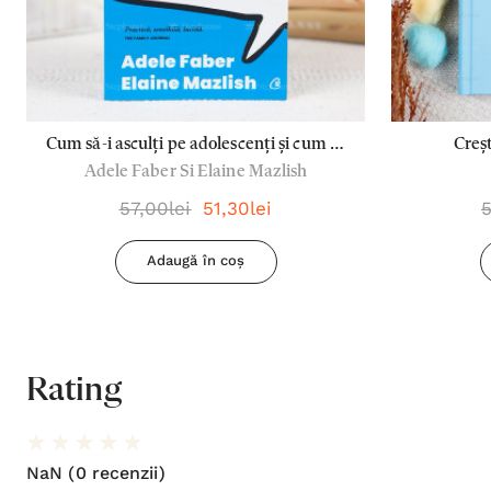
Cum să-i asculți pe adolescenți și cum să
Creșt
Adele Faber Si Elaine Mazlish
te faci ascultat - Adele Faber si Elaine
Mazlish
57,00lei
51,30lei
5
Adaugă în coș
Rating
NaN
(0 recenzii)