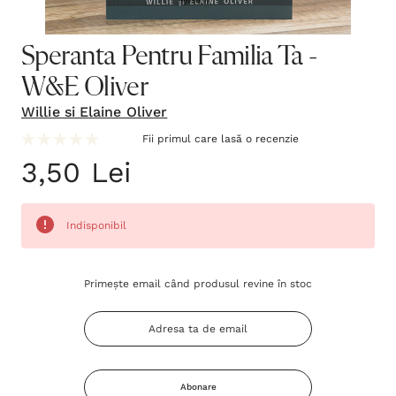
Speranta Pentru Familia Ta -
W&E Oliver
Willie si Elaine Oliver
Fii primul care lasă o recenzie
3,50 Lei
Indisponibil
Grăbește-
Primește email când produsul revine în stoc
te!
Stocul
curent
este:
Abonare