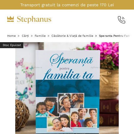
Transport gratuit la comenzi de peste 170 Lei
Home
Cărți
Familie
Căsătorie & Viață de familie
Speranta Pentru Famili
Stoc Epuizat