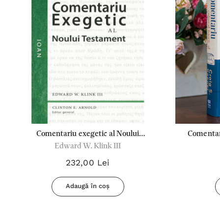
Comentariu exegetic al Noului
Comentari
Edward W. Klink III
Testament - Ioan
232,00 Lei
Adaugă în coș