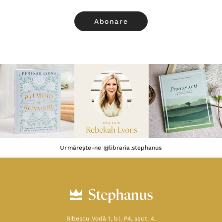
Urmărește-ne @libraria.stephanus
Bibescu Vodă 1, bl. P4, sect. 4,