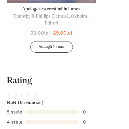
Apologetica creștină în lumea
Timothy R.Phillips, Dennis L.Okholm -
postmodernă
Editori
32,00lei
29,00lei
Adaugă în coș
Rating
NaN
(0 recenzii)
5 stele
0
4 stele
0