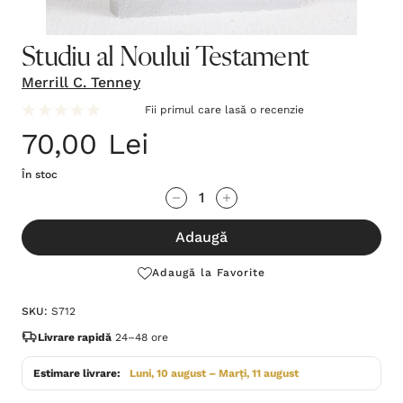
Studiu al Noului Testament
Merrill C. Tenney
Fii primul care lasă o recenzie
70,00 Lei
În stoc
Grăbește-
Cantitate scăzută:
Cantitate Crescută:
te!
Adaugă
Stocul
curent
Adaugă la Favorite
este:
SKU:
S712
Livrare rapidă
24–48 ore
Estimare livrare:
Luni, 10 august – Marți, 11 august