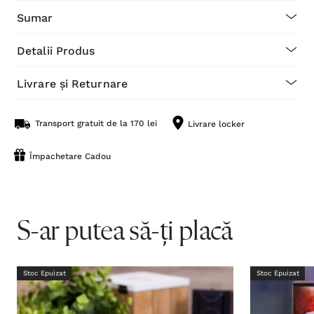
Sumar
Detalii Produs
Livrare și Returnare
Transport gratuit de la 170 lei
Livrare locker
Împachetare Cadou
S-ar putea să-ți placă
Stoc Epuizat
Stoc Epuizat