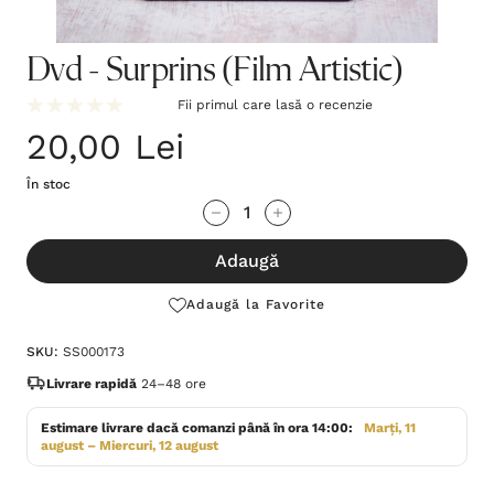
Dvd - Surprins (Film Artistic)
Fii primul care lasă o recenzie
20,00 Lei
În stoc
Grăbește-
Cantitate scăzută:
Cantitate Crescută:
te!
Adaugă
Stocul
curent
Adaugă la Favorite
este:
SKU:
SS000173
Livrare rapidă
24–48 ore
Estimare livrare dacă comanzi până în ora 14:00:
Marți, 11
august – Miercuri, 12 august