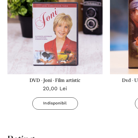
DVD - Joni - Film artistic
Dvd - U
20,00 Lei
Indisponibil