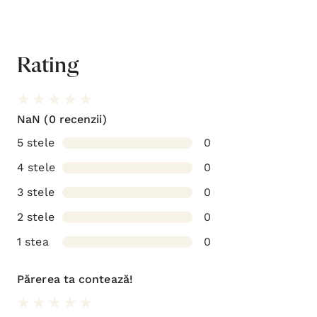
Rating
NaN
(0 recenzii)
5 stele
0
4 stele
0
3 stele
0
2 stele
0
1 stea
0
Părerea ta contează!