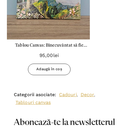
Tablou Canvas: Binecuvântat să fie
Domnul, Stânca mea... Binefacătorul
95,00lei
meu
Adaugă în coș
Categorii asociate:
Cadouri
Decor
,
,
Tablouri canvas
Abonează-te la newsletterul