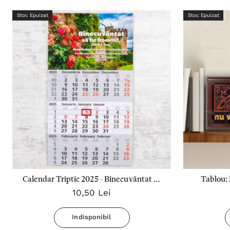
Stoc Epuizat
Stoc Epuizat
Calendar Triptic 2025 - Binecuvântat să
Tablou:
10,50 Lei
fie Domnul, Stanca Mea!
Indisponibil