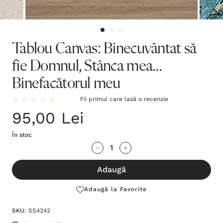
Tablou Canvas: Binecuvântat să
fie Domnul, Stânca mea...
Binefacătorul meu
Fii primul care lasă o recenzie
95,00 Lei
În stoc
Grăbește-
Cantitate scăzută:
Cantitate Crescută:
te!
Adaugă
Stocul
curent
Adaugă la Favorite
este:
SKU:
SS4242