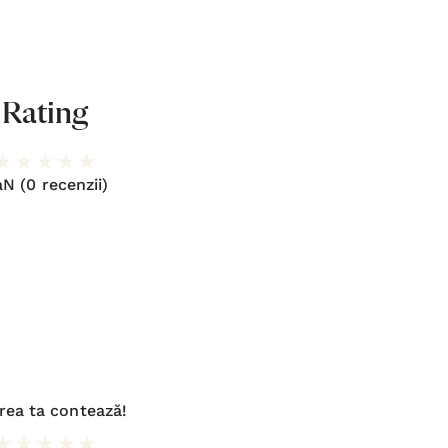
Rating
aN
(0 recenzii)
rea ta contează!