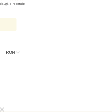
daugă o recenzie
oricul meu
RON