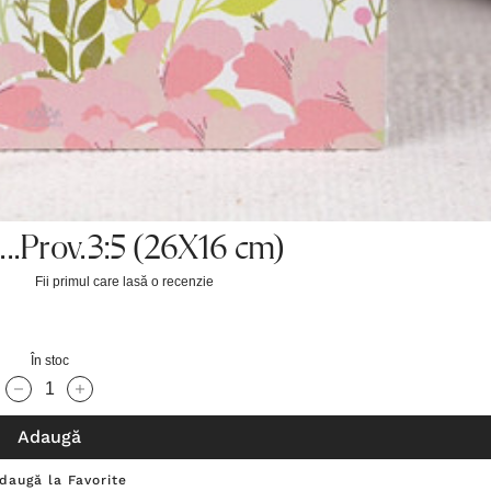
...Prov.3:5 (26X16 cm)
Fii primul care lasă o recenzie
În stoc
Cantitate scăzută:
Cantitate Crescută:
Adaugă
daugă la Favorite