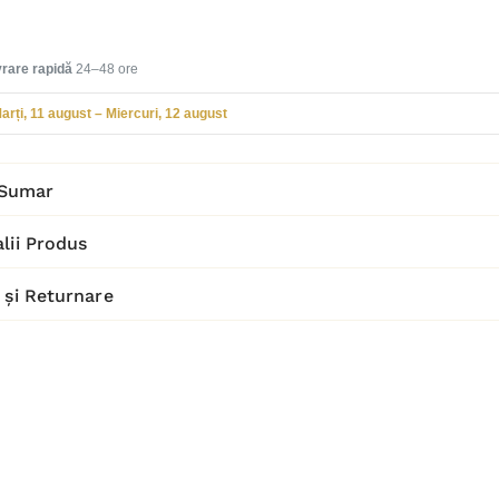
vrare rapidă
24–48 ore
arți, 11 august – Miercuri, 12 august
Sumar
lii Produs
 și Returnare