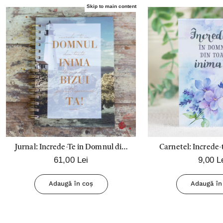
Skip to main content
Jurnal: Increde-Te in Domnul din
Carnetel: Increde
61,00 Lei
9,00 L
toata inima ta..
din toata in
Adaugă în coș
Adaugă în