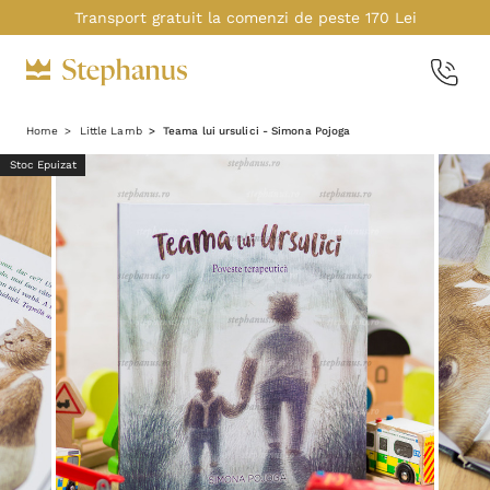
Transport gratuit la comenzi de peste 170 Lei
Home
Little Lamb
Teama lui ursulici - Simona Pojoga
Stoc Epuizat