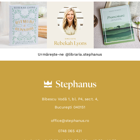
Urmărește-ne @libraria.stephanus
Bibescu Vodă 1, bl. P4, sect. 4,
Bucureşti 040151
office@stephanus.ro
0748 065 431