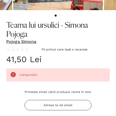
Teama lui ursulici - Simona
Pojoga
Pojoga Simona
Fii primul care lasă o recenzie
41,50 Lei
Indisponibil
Grăbește-
Primește email când produsul revine în stoc
te!
Stocul
curent
este: