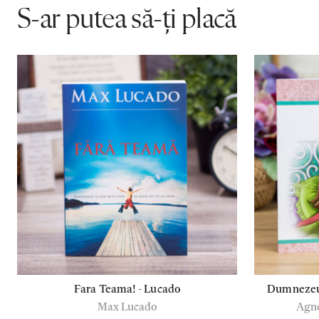
S-ar putea să-ți placă
Fara Teama! - Lucado
Dumnezeu 
Max Lucado
Agne