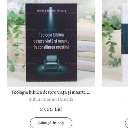
Teologia biblică despre viață și moarte în
Mihai Emanuel Micula
consilierea creștină - Mihai Emanuel
Micula
27,00 Lei
Adaugă în coș