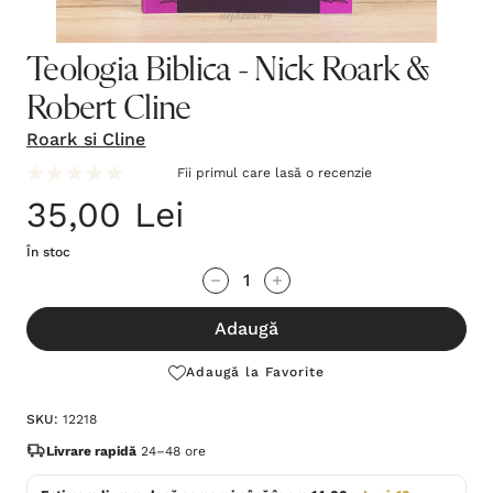
Teologia Biblica - Nick Roark &
Robert Cline
Roark si Cline
Fii primul care lasă o recenzie
35,00 Lei
În stoc
Grăbește-
Cantitate scăzută:
Cantitate Crescută:
te!
Adaugă
Stocul
curent
Adaugă la Favorite
este:
SKU:
12218
Livrare rapidă
24–48 ore