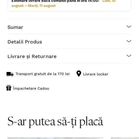
Estimare livrare dacă comanzi până în ora 14:00:
Luni, 10
august – Marți, 11 august
Sumar
Detalii Produs
Livrare și Returnare
Transport gratuit de la 170 lei
Livrare locker
Împachetare Cadou
S-ar putea să-ți placă