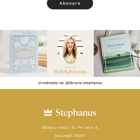
Urmărește-ne @libraria.stephanus
Bibescu Vodă 1, bl. P4, sect. 4,
Bucureşti 040151