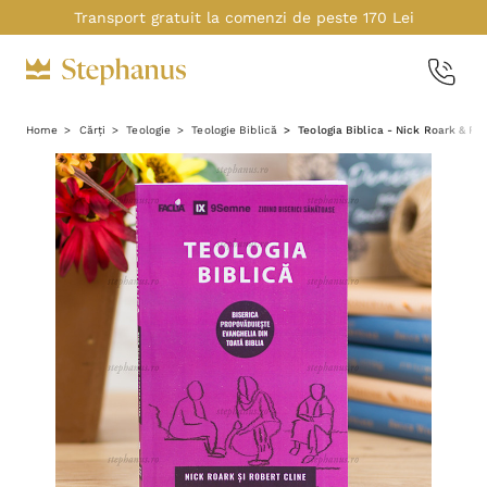
Transport gratuit la comenzi de peste 170 Lei
Home
Cărți
Teologie
Teologie Biblică
Teologia Biblica - Nick Roark & Ro