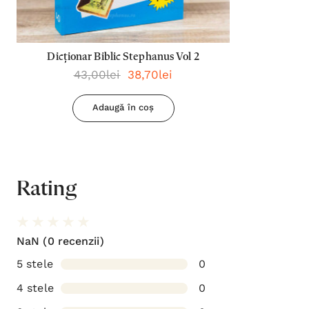
Dicționar Biblic Stephanus Vol 2
43,00lei
38,70lei
Adaugă în coș
Rating
NaN
(0 recenzii)
5 stele
0
4 stele
0