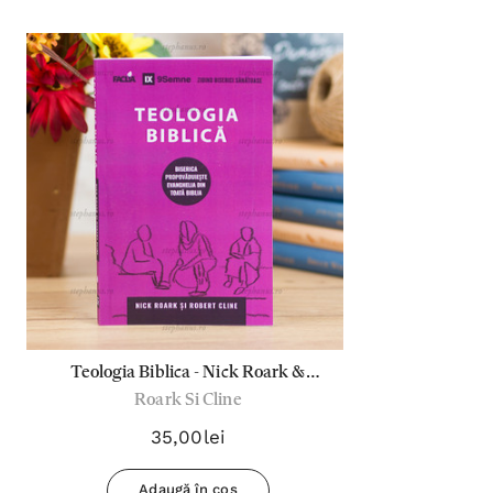
Teologia Biblica - Nick Roark &
Roark Si Cline
Robert Cline
35,00lei
Adaugă în coș