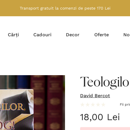
Transport gratuit la comenzi de peste 170 Lei
Cărți
Cadouri
Decor
Oferte
No
Teologilor
David Bercot
Fii pr
18,00 Lei