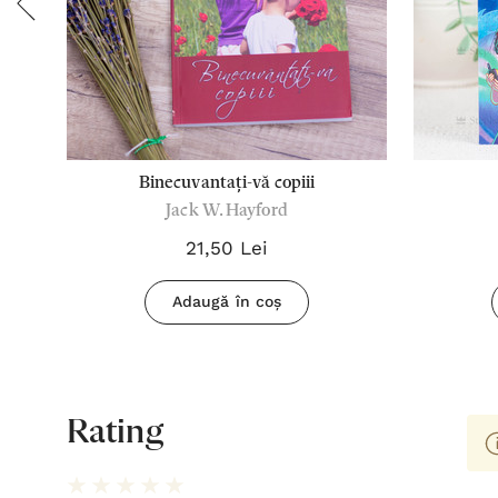
 la
Binecuvantați-vă copiii
Jack W. Hayford
21,50 Lei
Adaugă în coș
Rating