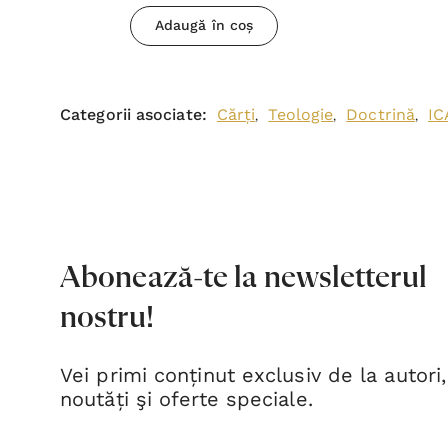
Adaugă în coș
Categorii asociate:
Cărți
Teologie
Doctrină
I
,
,
,
Abonează-te la newsletterul
nostru!
Vei primi conținut exclusiv de la autori,
noutăți şi oferte speciale.