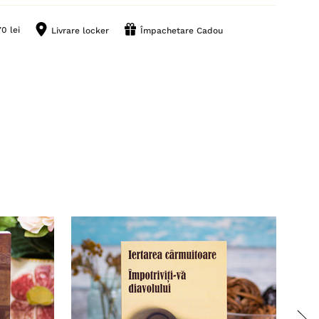
0 lei
Livrare locker
Împachetare Cadou
Stoc 