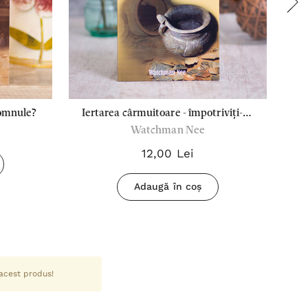
Domnule?
Iertarea cârmuitoare - împotriviți-vă
Ma
Watchman Nee
diavolului
12,00 Lei
Adaugă în coș
 acest produs!