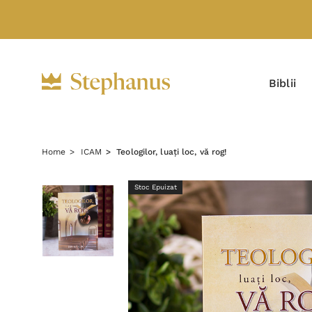
Biblii
Home
ICAM
Teologilor, luați loc, vă rog!
Stoc Epuizat