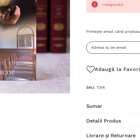
Indisponibil
Grăbește-
Primește email când produsul
te!
Stocul
curent
este:
Adaugă la Favor
SKU:
T314
Sumar
Detalii Produs
Livrare și Returnare