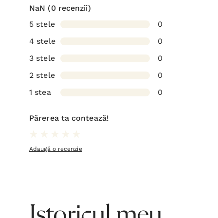
NaN
(0 recenzii)
5 stele
0
4 stele
0
3 stele
0
2 stele
0
1 stea
0
Părerea ta contează!
Adaugă o recenzie
Istoricul meu