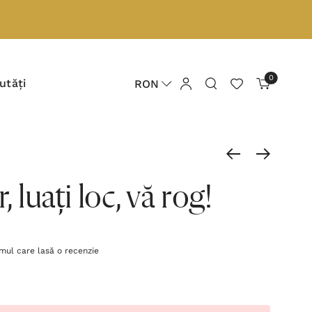
0
utăți
RON
, luați loc, vă rog!
imul care lasă o recenzie