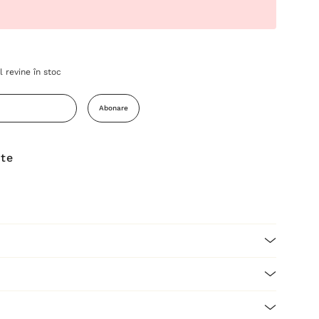
 revine în stoc
Abonare
ite