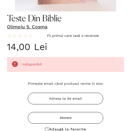
Teste Din Biblie
Olimpiu S. Cosma
Fii primul care lasă o recenzie
14,00 Lei
Indisponibil
Grăbește-
Primește email când produsul revine în stoc
te!
Stocul
curent
este:
Abonare
Adaugă la Favorite