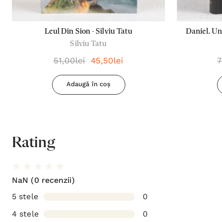
Leul Din Sion - Silviu Tatu
Daniel. Un
Silviu Tatu
51,00lei
45,50lei
7
Adaugă în coș
Rating
NaN
(0 recenzii)
5 stele
0
4 stele
0