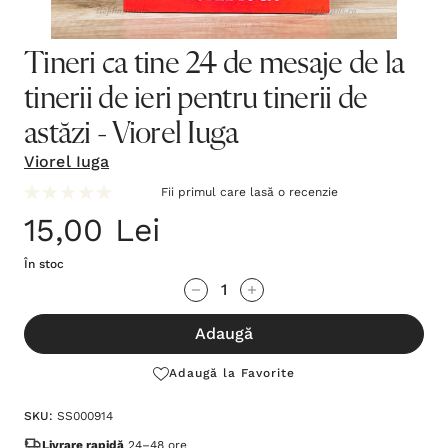
Tineri ca tine 24 de mesaje de la
tinerii de ieri pentru tinerii de
astăzi - Viorel Iuga
Viorel Iuga
Fii primul care lasă o recenzie
15,00 Lei
În stoc
Grăbește-
Cantitate scăzută:
Cantitate Crescută:
te!
Adaugă
Stocul
curent
Adaugă la Favorite
este:
SKU:
SS000914
Livrare rapidă
24–48 ore