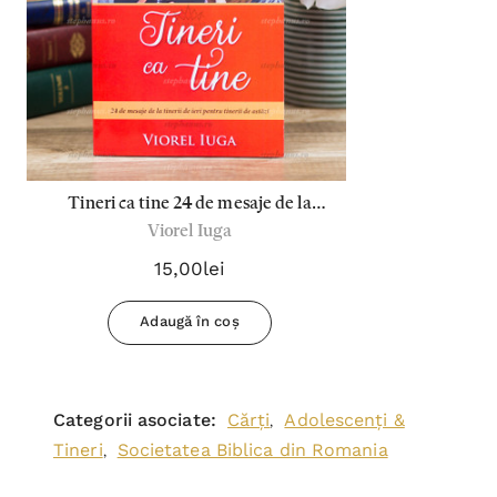
Tineri ca tine 24 de mesaje de la
Viorel Iuga
tinerii de ieri pentru tinerii de astăzi -
Viorel Iuga
15,00lei
Adaugă în coș
Categorii asociate:
Cărți
Adolescenți &
,
Tineri
Societatea Biblica din Romania
,