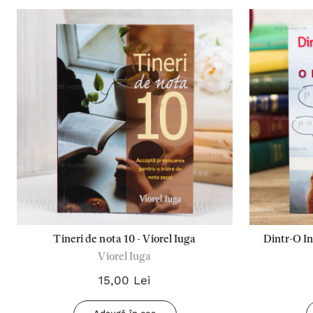
Tineri de nota 10 - Viorel Iuga
Dintr-O In
Viorel Iuga
Framantat
15,00 Lei