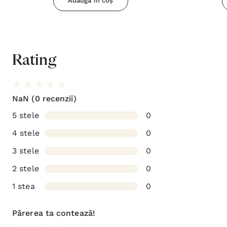
Adaugă în coș
Rating
NaN
(0 recenzii)
5 stele
0
4 stele
0
3 stele
0
2 stele
0
1 stea
0
Părerea ta contează!