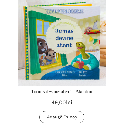
Tomas devine atent - Alasdair
Groves, Joe Hox
49,00lei
Adaugă în coș