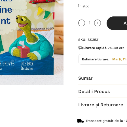
În stoc
Grăbește-
A
te!
Cantitate scăzută:
Cantitate Cres
Stocul
SKU:
SS3531
curent
este:
Livrare rapidă
24–48 ore
Estimare livrare:
Marți, 11
Sumar
Detalii Produs
Livrare și Returnare
Transport gratuit de la 17