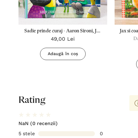
i
Sadie prinde curaj - Aaron Sironi, Joe
Jax si co
49,00 Lei
Da
t
Hox
Adaugă în coș
Rating
NaN
(0 recenzii)
5 stele
0