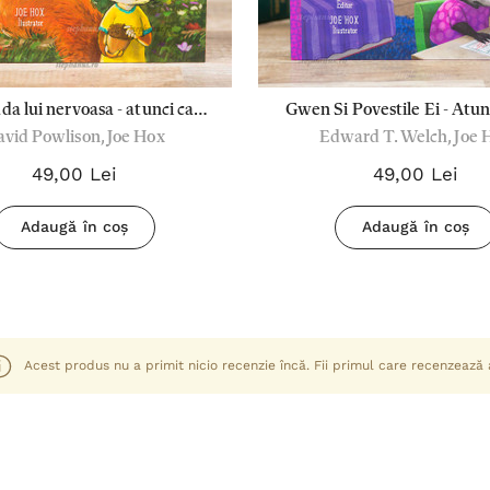
ada lui nervoasa - atunci cand
Gwen Si Povestile Ei - Atu
vid Powlison, Joe Hox
Edward T. Welch, Joe 
esti nervos
Ti-E Greu Sa Spui Adev
49,00 Lei
49,00 Lei
Adaugă în coș
Adaugă în coș
Acest produs nu a primit nicio recenzie încă. Fii primul care recenzează