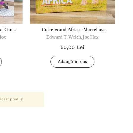
nci Cand
Cutreierand Africa - Marcellus
Hox
Edward T. Welch, Joe Hox
arul
Beachy
50,00 Lei
Adaugă în coș
 acest produs!