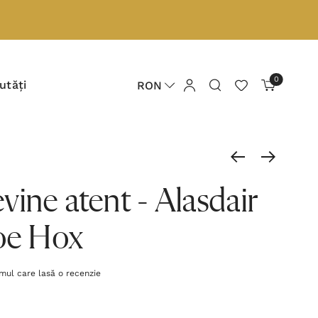
0
utăți
RON
ine atent - Alasdair
Joe Hox
imul care lasă o recenzie