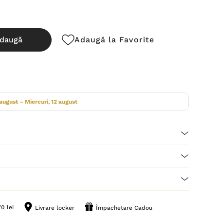
daugă
Adaugă la Favorite
cută:
 august – Miercuri, 12 august
0 lei
Livrare locker
Împachetare Cadou