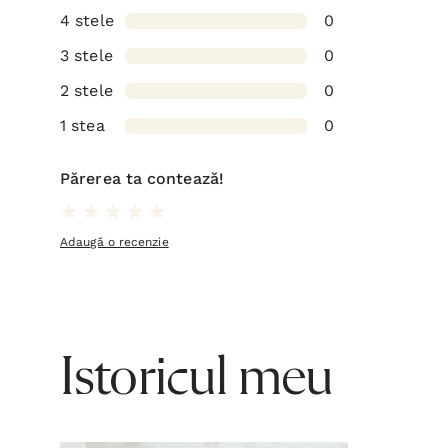
4 stele
0
3 stele
0
2 stele
0
1 stea
0
Părerea ta contează!
Adaugă o recenzie
Istoricul meu