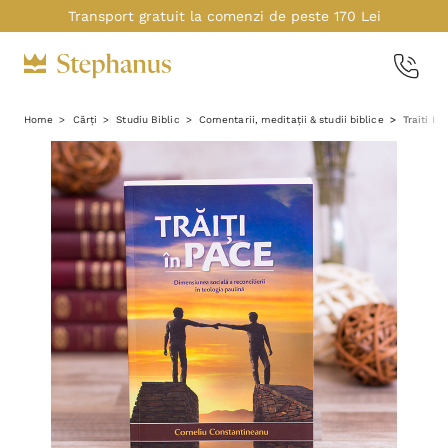
Transport gratuit la comenzi de peste 170 Lei
Home
Cărți
Studiu Biblic
Comentarii, meditații & studii biblice
Traiti In