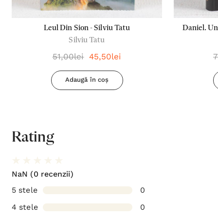
Leul Din Sion - Silviu Tatu
Daniel. Un
Silviu Tatu
51,00lei
45,50lei
7
Adaugă în coș
Rating
NaN
(0 recenzii)
5 stele
0
4 stele
0