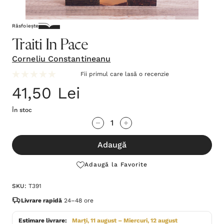
Răsfoiește
Traiti In Pace
Corneliu Constantineanu
Fii primul care lasă o recenzie
41,50 Lei
În stoc
Grăbește-
Cantitate scăzută:
Cantitate Crescută:
te!
Adaugă
Stocul
curent
Adaugă la Favorite
este:
SKU:
T391
Livrare rapidă
24–48 ore
Estimare livrare:
Marți, 11 august – Miercuri, 12 august