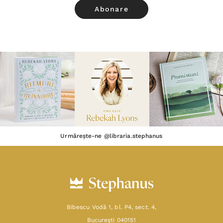
Urmărește-ne @libraria.stephanus
Bibescu Vodă 1, bl. P4, sect. 4,
Bucureşti 040151