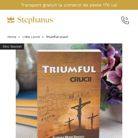
Transport gratuit la comenzi de peste 170 Lei
Home
Little Lamb
Triumful crucii
Stoc Epuizat