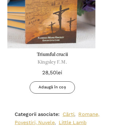
Triumful crucii
Kingsley F. M.
28,50lei
Adaugă în coș
Categorii asociate:
Cărți
Romane,
,
Povestiri, Nuvele
Little Lamb
,