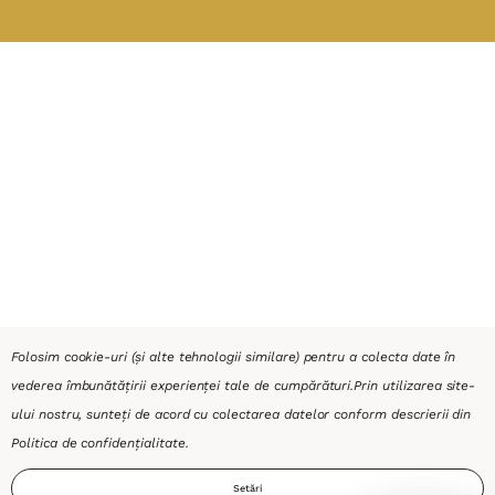
Folosim cookie-uri (și alte tehnologii similare) pentru a colecta date în
vederea îmbunătățirii experienței tale de cumpărături.
Prin utilizarea site-
ului nostru, sunteți de acord cu colectarea datelor conform descrierii din
Politica de confidențialitate
.
Setări