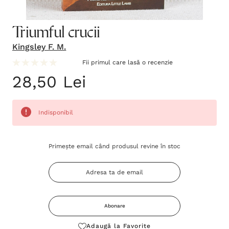
Triumful crucii
Kingsley F. M.
Fii primul care lasă o recenzie
28,50 Lei
Indisponibil
Grăbește-
Primește email când produsul revine în stoc
te!
Stocul
curent
este:
Abonare
Adaugă la Favorite