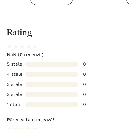
Rating
NaN
(0 recenzii)
5 stele
0
4 stele
0
3 stele
0
2 stele
0
1 stea
0
Părerea ta contează!