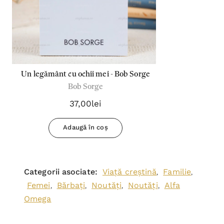
Un legământ cu ochii mei - Bob Sorge
Bob Sorge
37,00lei
Adaugă în coș
Categorii asociate:
Viață creștină
Familie
,
,
Femei
Bărbați
Noutăți
Noutăți
Alfa
,
,
,
,
Omega