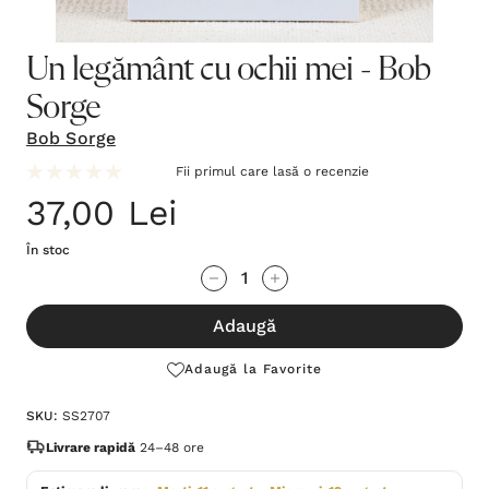
Un legământ cu ochii mei - Bob
Sorge
Bob Sorge
Fii primul care lasă o recenzie
37,00 Lei
În stoc
Grăbește-
Cantitate scăzută:
Cantitate Crescută:
te!
Adaugă
Stocul
curent
Adaugă la Favorite
este:
SKU:
SS2707
Livrare rapidă
24–48 ore