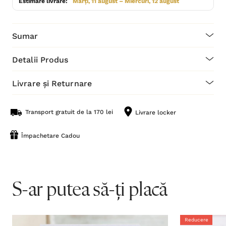
Estimare livrare:
Marți, 11 august – Miercuri, 12 august
Sumar
Detalii Produs
Livrare și Returnare
Transport gratuit de la 170 lei
Livrare locker
Împachetare Cadou
S-ar putea să-ți placă
Reducere