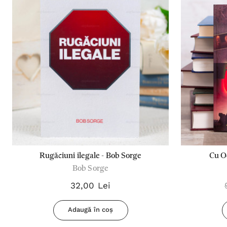
Rugăciuni ilegale - Bob Sorge
Cu Oc
Bob Sorge
32,00 Lei
Adaugă în coș