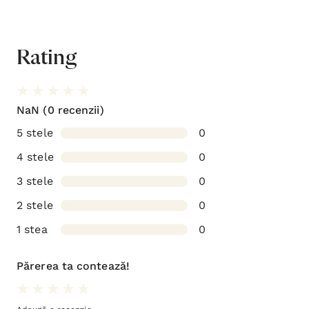
Rating
NaN
(0 recenzii)
5 stele
0
4 stele
0
3 stele
0
2 stele
0
1 stea
0
Părerea ta contează!