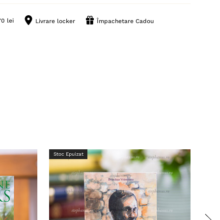
0 lei
Livrare locker
Împachetare Cadou
Stoc Epuizat