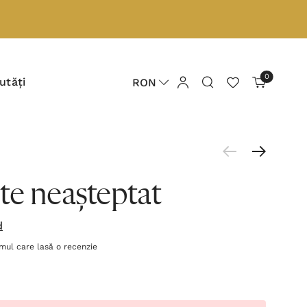
0
utăți
RON
te neașteptat
d
imul care lasă o recenzie