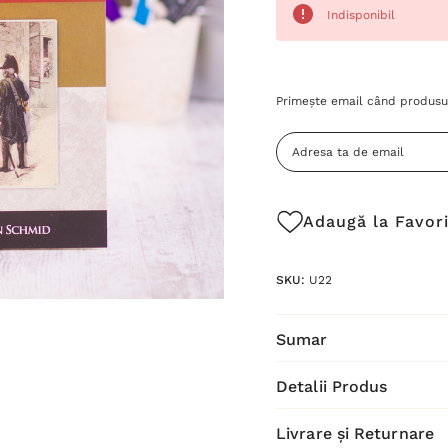
Indisponibil
Grăbește-
Primește email când produsul
te!
Stocul
curent
este:
Adaugă la Favor
SKU:
U22
Sumar
Detalii Produs
Livrare și Returnare