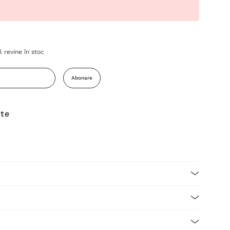
 revine în stoc
Abonare
ite