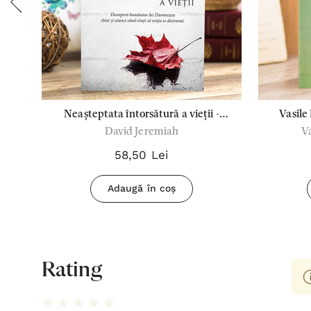
Neașteptata întorsătură a vieții -
Vasile
David Jeremiah
Va
David Jeremiah
58,50 Lei
Adaugă în coș
Rating