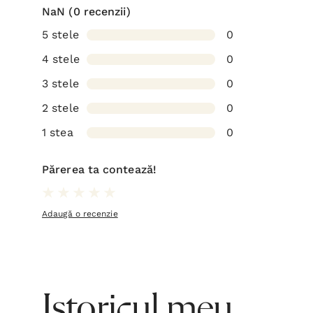
NaN
(0 recenzii)
5 stele
0
4 stele
0
3 stele
0
2 stele
0
1 stea
0
Părerea ta contează!
Adaugă o recenzie
Istoricul meu