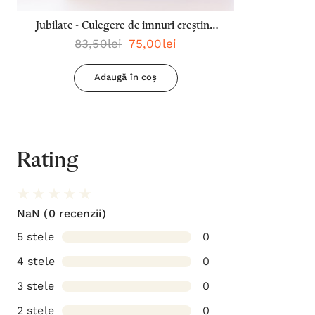
Jubilate - Culegere de imnuri creștine
83,50lei
75,00lei
Vol. 2
Adaugă în coș
Rating
NaN
(0 recenzii)
5 stele
0
4 stele
0
3 stele
0
2 stele
0