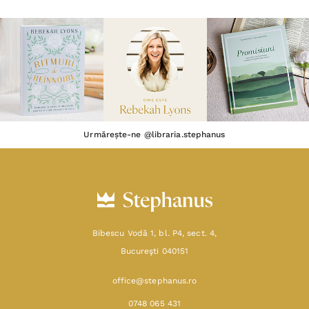
Urmărește-ne @libraria.stephanus
Bibescu Vodă 1, bl. P4, sect. 4,
Bucureşti 040151
office@stephanus.ro
0748 065 431