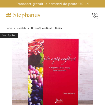
Transport gratuit la comenzi de peste 170 Lei
Home
Jubilate
Un ospăț nesfârșit - Dirijor
Stoc Epuizat