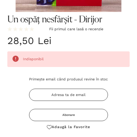
Un ospăț nesfârșit - Dirijor
Fii primul care lasă o recenzie
28,50 Lei
Indisponibil
Grăbește-
Primește email când produsul revine în stoc
te!
Stocul
curent
este:
Abonare
Adaugă la Favorite