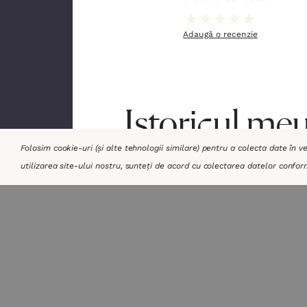
Adaugă o recenzie
Istoricul me
Folosim cookie-uri (și alte tehnologii similare) pentru a colecta date în 
utilizarea site-ului nostru, sunteți de acord cu colectarea datelor confor
Unul
Priscilla
dintr-
Shirer
un
milio
50,00lei
n -