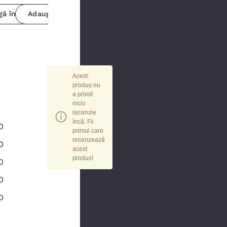
De
Shire
r
ă în coș
Adaugă în coș
Indisponibil
Adaugă în coș
Ad
Nest
r
emat
e
Acest
produs nu
a primit
nicio
recenzie
încă. Fii
0
primul care
recenzează
0
acest
produs!
0
0
0