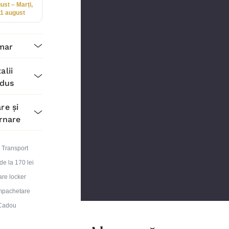
ust – Marți,
11 august
mar
alii
dus
re și
rnare
Transport
 de la 170 lei
are locker
mpachetare
Cadou