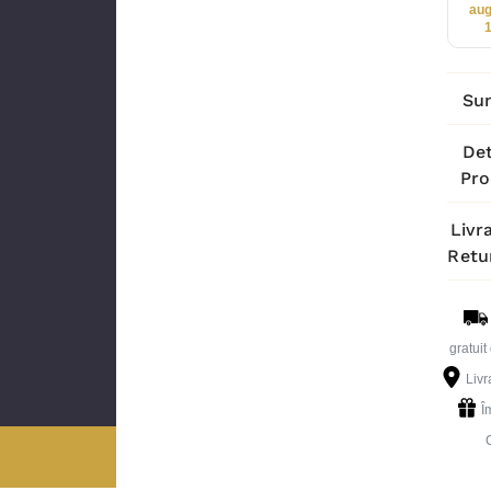
aug
Su
Det
Pro
Livra
Retu
gratuit
Livr
Î