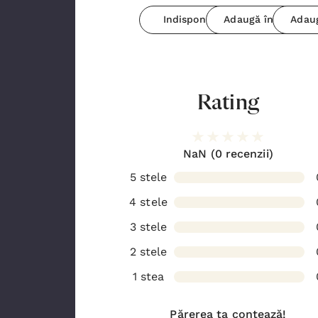
De
Shire
r
n coș
Adaugă în coș
Indisponibil
Adaugă în coș
Adaug
Nest
r
emat
e
Rating
NaN
(0 recenzii)
5 stele
4 stele
3 stele
2 stele
1 stea
Părerea ta contează!