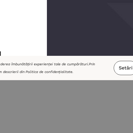
u
vederea îmbunătățirii experienței tale de cumpărături.
Prin
Setări
m descrierii din
Politica de confidențialitate
.