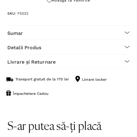
Adaugă la Favorite
SKU:
FS022
Sumar
Detalii Produs
Livrare și Returnare
Transport gratuit de la 170 lei
Livrare locker
Împachetare Cadou
S-ar putea să-ți placă