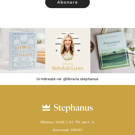
Urmărește-ne @libraria.stephanus
Bibescu Vodă 1, bl. P4, sect. 4,
Bucureşti 040151