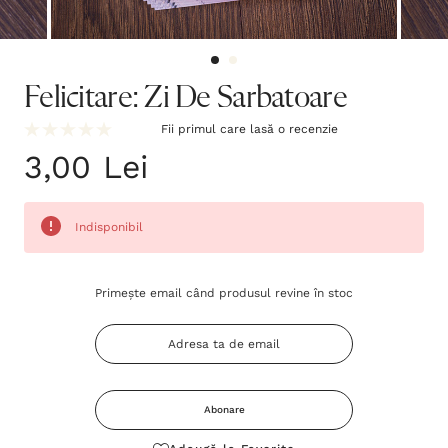
Felicitare: Zi De Sarbatoare
Fii primul care lasă o recenzie
3,00 Lei
Indisponibil
Grăbește-
Primește email când produsul revine în stoc
te!
Stocul
curent
este:
Abonare