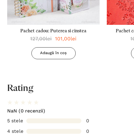
Pachet cadou: Puterea si cinstea
Pachet c
127,00lei
101,00lei
1
planur
Adaugă în coș
Rating
NaN
(0 recenzii)
5 stele
0
4 stele
0