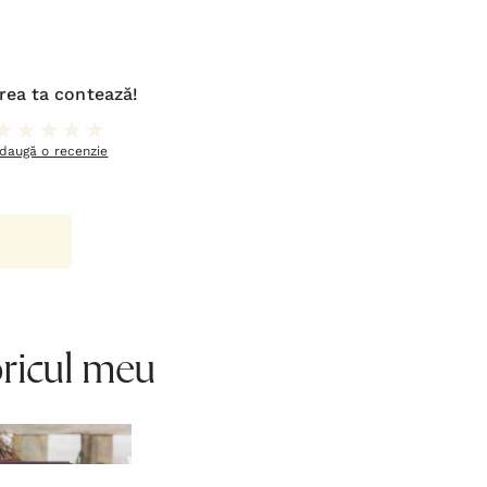
rea ta contează!
daugă o recenzie
oricul meu