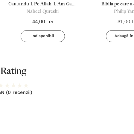
Cautandu-L Pe Allah, L-Am Gasit
Biblia pe care a 
Nabeel Qureshi
Philip Ya
Pe Isus
44,00 Lei
31,00 L
Indisponibil
Adaugă în
Rating
aN
(0 recenzii)