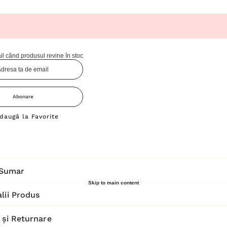
l când produsul revine în stoc
Abonare
daugă la Favorite
Sumar
Skip to main content
lii Produs
 și Returnare