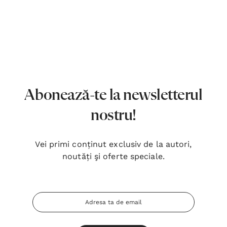
7,00 Lei
180,
Detalii
Detal
Noblețea suferinței - Sabina
Bibli
Wurmbrand
Lloyd
43,00 Lei
67,0
Abonează-te la newsletterul
Detalii
Detal
nostru!
Noul Testament și Psalmii - Tsb
Cânta
17,00 Lei
59,0
Vei primi conținut exclusiv de la autori,
noutăți şi oferte speciale.
Detalii
Detal
Adresa
Email