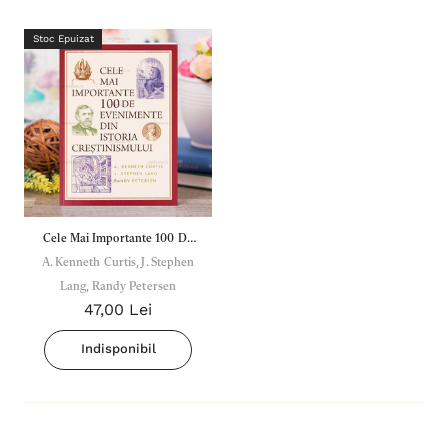
Stoc Epuizat
Cele Mai Importante 100 De
Evenimente Din Istoria Crest.
A. Kenneth Curtis, J. Stephen
Lang, Randy Petersen
47,00 Lei
Indisponibil
Inima Omului
Bibli