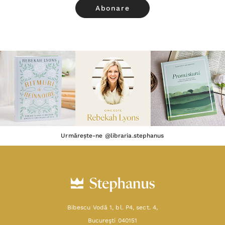
Urmărește-ne @libraria.stephanus
Bibescu Vodă 1, bl. P4, sect. 4,
Bucureşti 040151