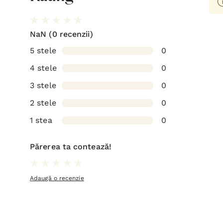
NaN
(0 recenzii)
5 stele
0
4 stele
0
3 stele
0
2 stele
0
1 stea
0
Părerea ta contează!
Adaugă o recenzie