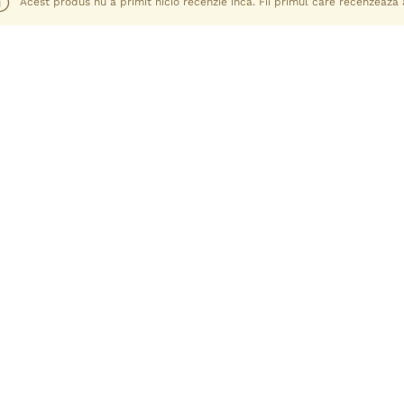
Acest produs nu a primit nicio recenzie încă. Fii primul care recenzează