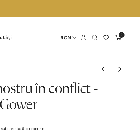
0
utăți
RON
ostru în conflict -
 Gower
imul care lasă o recenzie