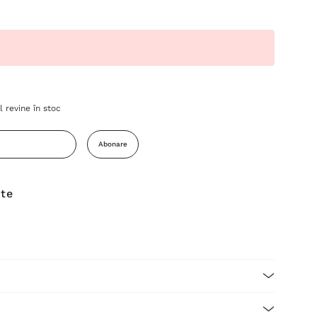
 revine în stoc
Abonare
ite