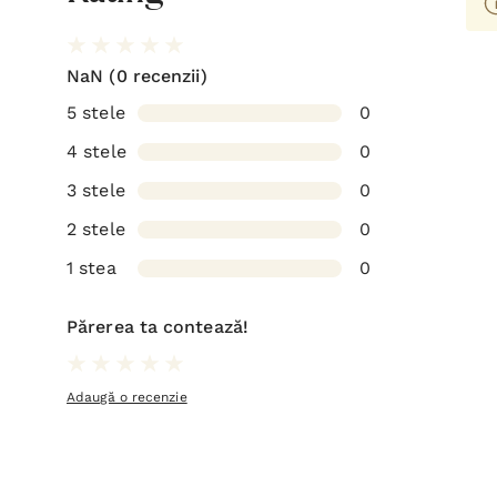
NaN
(0 recenzii)
5 stele
0
4 stele
0
3 stele
0
2 stele
0
1 stea
0
Părerea ta contează!
Adaugă o recenzie