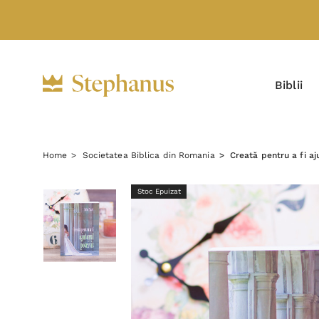
Biblii
Home
Societatea Biblica din Romania
Creată pentru a fi aju
Stoc Epuizat