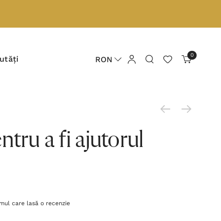
0
utăți
RON
tru a fi ajutorul
imul care lasă o recenzie