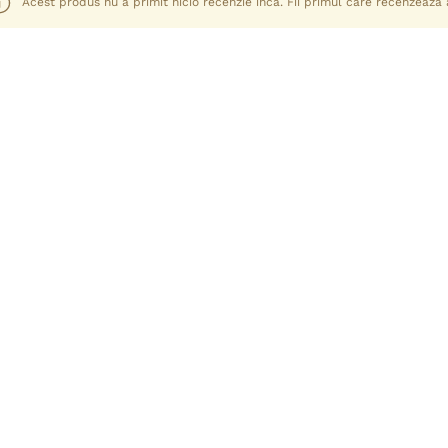
Acest produs nu a primit nicio recenzie încă. Fii primul care recenzează