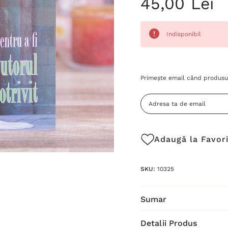
45,00 Lei
Indisponibil
Grăbește-
Primește email când produsul
te!
Stocul
curent
este:
Adaugă la Favor
SKU:
10325
Sumar
Detalii Produs