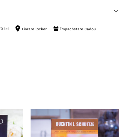
0 lei
Livrare locker
Împachetare Cadou
Stoc 