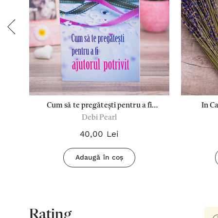
 M.
Cum să te pregătești pentru a fi
In Ca
Debi Pearl
ajutorul potrivit
40,00 Lei
Adaugă în coș
Rating