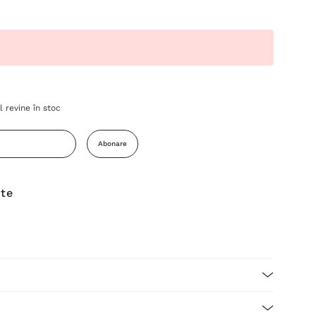
 revine în stoc
Abonare
ite