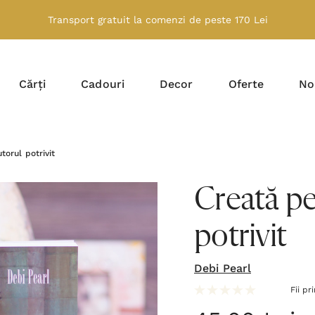
Transport gratuit la comenzi de peste 170 Lei
Cărți
Cadouri
Decor
Oferte
No
torul potrivit
Creată pen
potrivit
Debi Pearl
Fii pr