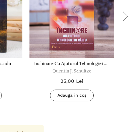
Lucado
Inchinare Cu Ajutorul Tehnologiei De
Aj
Quentin J. Schultze
Varf?
25,00 Lei
Adaugă în coș