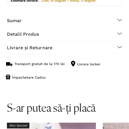
Estimare livrare:
Luni, 10 august – Marți, 11 august
Sumar
Detalii Produs
Livrare și Returnare
Transport gratuit de la 170 lei
Livrare locker
Împachetare Cadou
S-ar putea să-ți placă
Stoc Epuizat