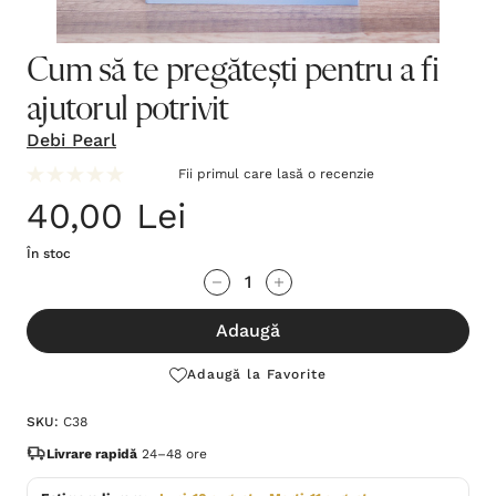
Cum să te pregătești pentru a fi
ajutorul potrivit
Debi Pearl
Fii primul care lasă o recenzie
40,00 Lei
În stoc
Grăbește-
Cantitate scăzută:
Cantitate Crescută:
te!
Adaugă
Stocul
curent
Adaugă la Favorite
este:
SKU:
C38
Livrare rapidă
24–48 ore