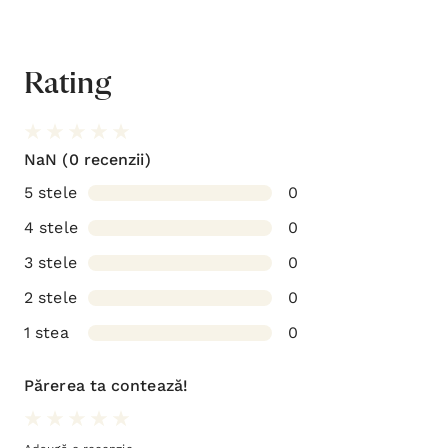
Rating
NaN
(0 recenzii)
5 stele
0
4 stele
0
3 stele
0
2 stele
0
1 stea
0
Părerea ta contează!