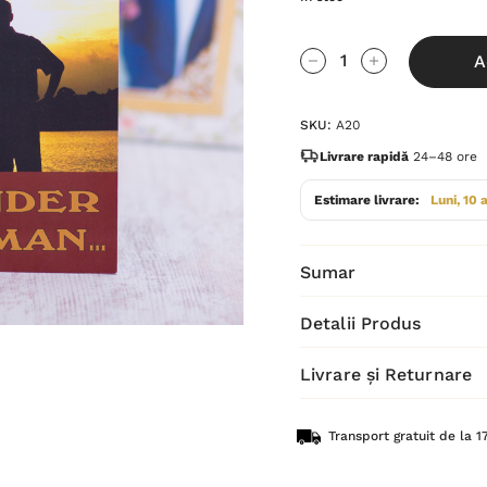
Grăbește-
A
te!
Cantitate scăzută:
Cantitate Cres
Stocul
SKU:
A20
curent
este:
Livrare rapidă
24–48 ore
Estimare livrare:
Luni, 10 
Sumar
Detalii Produs
Livrare și Returnare
Transport gratuit de la 17