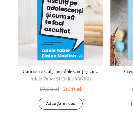
Cum să-i asculți pe adolescenți și cum
Creș
Adele Faber Si Elaine Mazlish
să te faci ascultat - Adele Faber si
Elaine Mazlish
57,00lei
51,30lei
Adaugă în coș