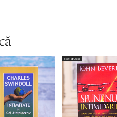
acă
Stoc Epuizat