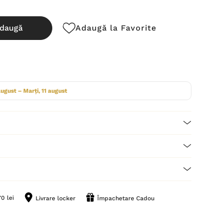
daugă
Adaugă la Favorite
cută:
august – Marți, 11 august
0 lei
Livrare locker
Împachetare Cadou