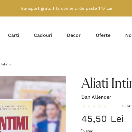
Transport gratuit la comenzi de peste 170 Lei
Cărți
Cadouri
Decor
Oferte
No
 Intimi
Aliati Int
Dan Allender
Fii pr
45,50 Lei
În stoc