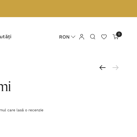
0
utăți
RON
imi
imul care lasă o recenzie