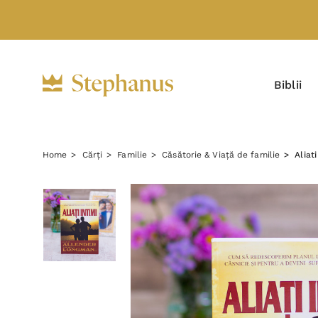
Biblii
Home
Cărți
Familie
Căsătorie & Viață de familie
Aliati