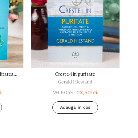
litatea
Creste-i in puritate
Gerald Hiestand
știință -
i
26,50lei
23,50lei
Adaugă în coș