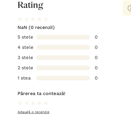
Rating
NaN
(0 recenzii)
5 stele
0
4 stele
0
3 stele
0
2 stele
0
1 stea
0
Părerea ta contează!
Adaugă o recenzie