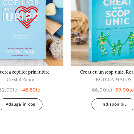
terea copiilor prin iubire
Creat cu un scop unic. Rea
Crystal Paine
RODICA MALOS
Duhului Sfânt, mai presus de 
Dr. Rodica Malos
52,00lei
46,80lei
66,00lei
59,00le
Adaugă în coș
Indisponibil