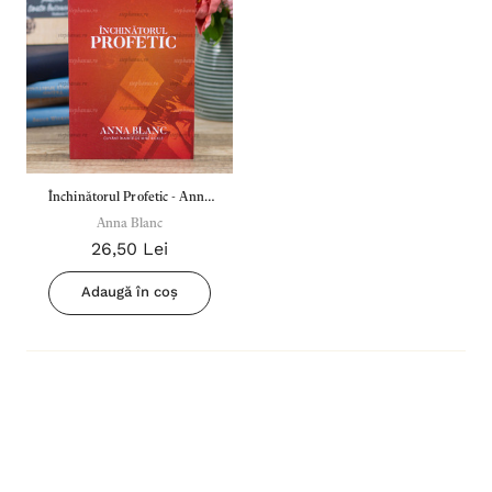
Închinătorul Profetic - Anna
Anna Blanc
Blanc
26,50 Lei
Adaugă în coș
Inima Omului
Bibli