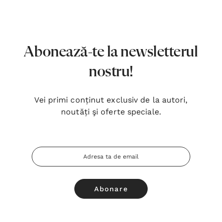
7,00 Lei
180,
Detalii
Detal
Noblețea suferinței - Sabina
Bibli
Abonează-te la newsletterul
Wurmbrand
Lloyd
nostru!
43,00 Lei
67,0
Detalii
Detal
Vei primi conținut exclusiv de la autori,
noutăți şi oferte speciale.
Noul Testament și Psalmii - Tsb
Cânta
17,00 Lei
59,0
Adresa
Detalii
Detal
Email