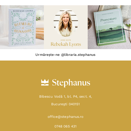
Urmărește-ne @libraria.stephanus
Bibescu Vodă 1, bl. P4, sect. 4,
Bucureşti 040151
office@stephanus.ro
0748 065 431