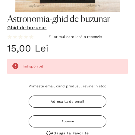
Astronomia-ghid de buzunar
Ghid de buzunar
Fii primul care lasă o recenzie
15,00 Lei
Indisponibil
Grăbește-
Primește email când produsul revine în stoc
te!
Stocul
curent
este:
Abonare
Adaugă la Favorite