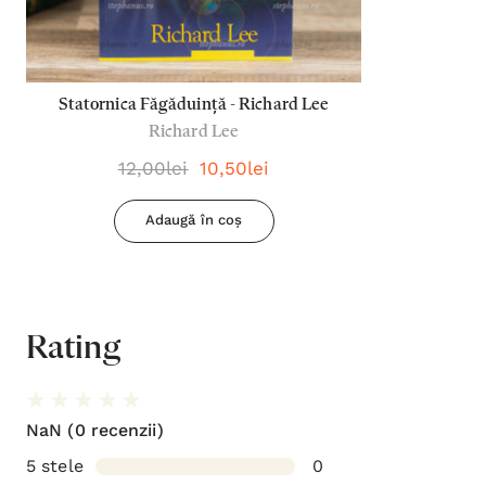
Statornica Făgăduință - Richard Lee
Richard Lee
12,00lei
10,50lei
Adaugă în coș
Rating
NaN
(0 recenzii)
5 stele
0