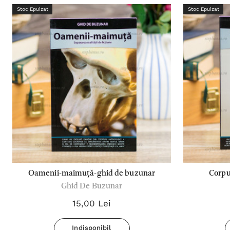
Stoc Epuizat
Stoc Epuizat
Oamenii-maimuță-ghid de buzunar
Corpu
Ghid De Buzunar
15,00 Lei
Indisponibil