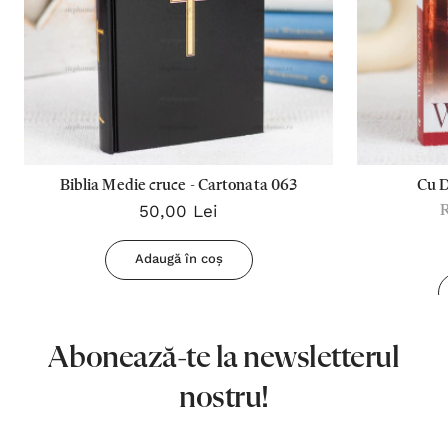
Biblia Medie cruce - Cartonata 063
Cu 
50,00 Lei
Adaugă în coș
Abonează-te la newsletterul
nostru!