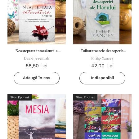
Neașteptata întorsătură a
Tulburatoarele descoperiri
vieții - David Jeremiah
David Jeremiah
Philip Yancey
ale Harului
58,50 Lei
42,00 Lei
Adaugă în coș
Indisponibil
Stoc Epuizat
Stoc Epuizat