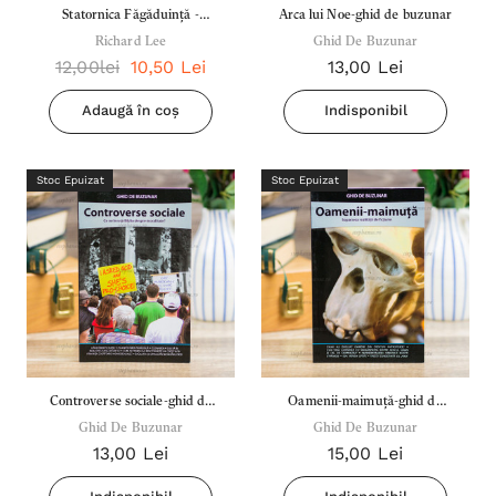
Statornica Făgăduință -
Arca lui Noe-ghid de buzunar
Richard Lee
Richard Lee
Ghid De Buzunar
12,00lei
10,50 Lei
13,00 Lei
Adaugă în coș
Indisponibil
Stoc Epuizat
Stoc Epuizat
Controverse sociale-ghid de
Oamenii-maimuță-ghid de
Ghid De Buzunar
buzunar
Ghid De Buzunar
buzunar
13,00 Lei
15,00 Lei