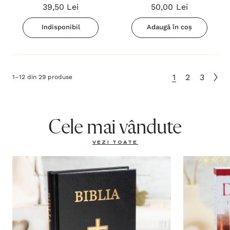
39,50 Lei
50,00 Lei
Indisponibil
Adaugă în coș
1
2
3
1
–
12
din
29
produse
Cele mai vândute
VEZI TOATE