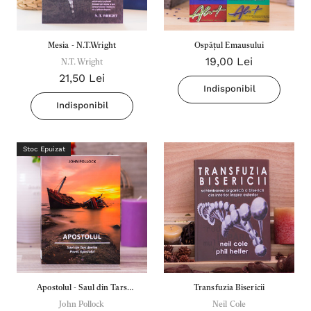
Mesia - N.T.Wright
Ospățul Emausului
19,00 Lei
N.T. Wright
21,50 Lei
Indisponibil
Indisponibil
Stoc Epuizat
Apostolul - Saul din Tars
Transfuzia Bisericii
devine Pavel, Apostolul
John Pollock
Neil Cole