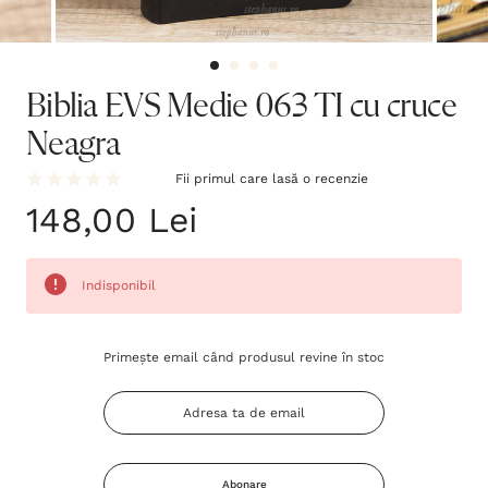
Biblia EVS Medie 063 TI cu cruce
Neagra
Fii primul care lasă o recenzie
148,00 Lei
Indisponibil
Grăbește-
Primește email când produsul revine în stoc
te!
Stocul
curent
este:
Abonare