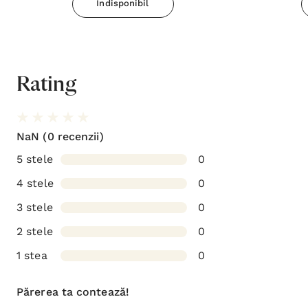
Indisponibil
Rating
NaN
(0 recenzii)
5 stele
0
4 stele
0
3 stele
0
2 stele
0
1 stea
0
Părerea ta contează!