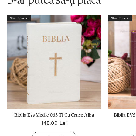
S-ar putea să-ți placă
Stoc Epuizat
Stoc Epuizat
Biblia Evs Medie 063 Ti Cu Cruce Alba
Biblia EVS
148,00 Lei