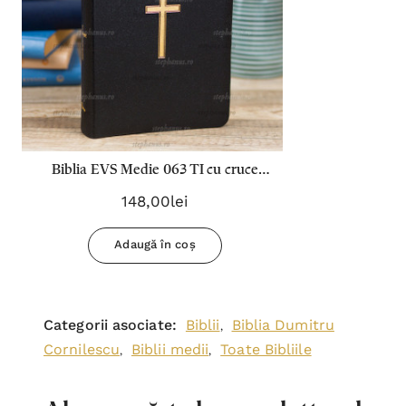
Biblia EVS Medie 063 TI cu cruce
Neagra
148,00lei
Adaugă în coș
Categorii asociate:
Biblii
Biblia Dumitru
,
Cornilescu
Biblii medii
Toate Bibliile
,
,