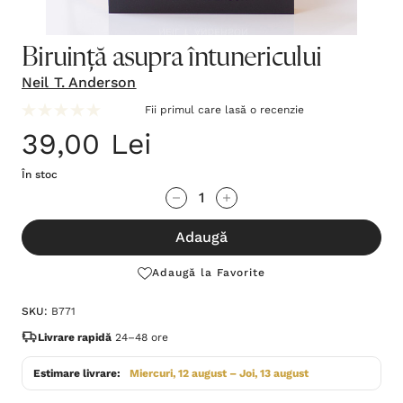
Biruință asupra întunericului
Neil T. Anderson
Fii primul care lasă o recenzie
39,00 Lei
În stoc
Grăbește-
Cantitate scăzută:
Cantitate Crescută:
te!
Adaugă
Stocul
curent
Adaugă la Favorite
este:
SKU:
B771
Livrare rapidă
24–48 ore
Estimare livrare:
Miercuri, 12 august – Joi, 13 august