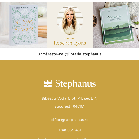
Urmărește-ne @libraria.stephanus
Bibescu Vodă 1, bl. P4, sect. 4,
Bucureşti 040151
office@stephanus.ro
0748 065 431