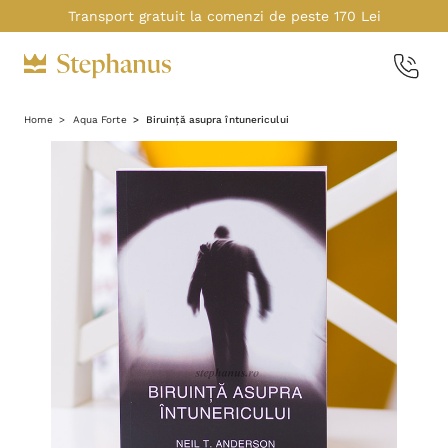
Transport gratuit la comenzi de peste 170 Lei
Home
Aqua Forte
Biruință asupra întunericului