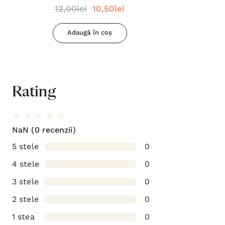
12,00lei
10,50lei
Adaugă în coș
Rating
NaN
(0 recenzii)
5 stele
0
4 stele
0
3 stele
0
2 stele
0
1 stea
0