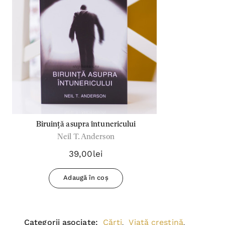
Biruință asupra întunericului
Neil T. Anderson
39,00lei
Adaugă în coș
Categorii asociate:
Cărți
Viață creștină
,
,